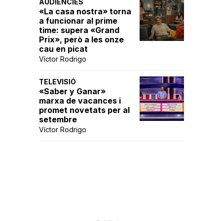
AUDIÈNCIES
«La casa nostra» torna
a funcionar al prime
time: supera «Grand
Prix», però a les onze
cau en picat
Víctor Rodrigo
TELEVISIÓ
«Saber y Ganar»
marxa de vacances i
promet novetats per al
setembre
Víctor Rodrigo