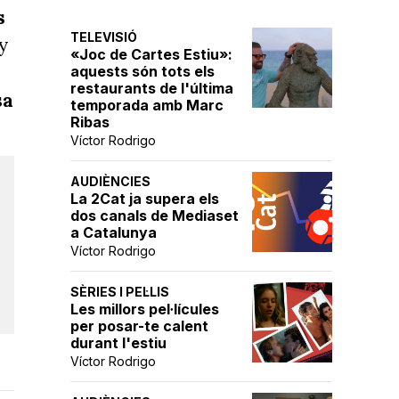
s
TELEVISIÓ
y
«Joc de Cartes Estiu»:
aquests són tots els
restaurants de l'última
sa
temporada amb Marc
Ribas
Víctor Rodrigo
AUDIÈNCIES
La 2Cat ja supera els
dos canals de Mediaset
a Catalunya
Víctor Rodrigo
SÈRIES I PEL·LIS
Les millors pel·lícules
per posar-te calent
durant l'estiu
Víctor Rodrigo