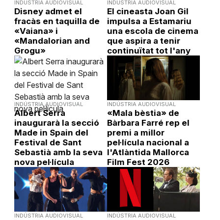
INDÚSTRIA AUDIOVISUAL
INDÚSTRIA AUDIOVISUAL
Disney admet el
El cineasta Joan Gil
fracàs en taquilla de
impulsa a Estamariu
«Vaiana» i
una escola de cinema
«Mandalorian and
que aspira a tenir
Grogu»
continuïtat tot l'any
INDÚSTRIA AUDIOVISUAL
INDÚSTRIA AUDIOVISUAL
Albert Serra
«Mala bèstia» de
inaugurarà la secció
Bàrbara Farré rep el
Made in Spain del
premi a millor
Festival de Sant
pel·lícula nacional a
Sebastià amb la seva
l'Atlàntida Mallorca
nova pel·lícula
Film Fest 2026
INDÚSTRIA AUDIOVISUAL
INDÚSTRIA AUDIOVISUAL