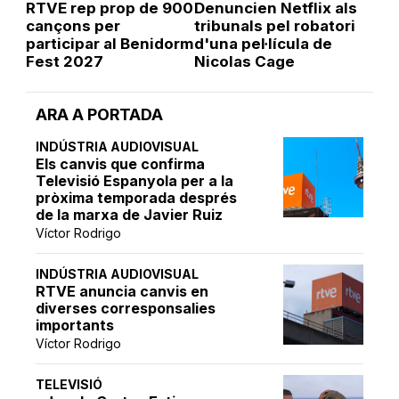
RTVE rep prop de 900
Denuncien Netflix als
cançons per
tribunals pel robatori
participar al Benidorm
d'una pel·lícula de
Fest 2027
Nicolas Cage
ARA A PORTADA
INDÚSTRIA AUDIOVISUAL
Els canvis que confirma
Televisió Espanyola per a la
pròxima temporada després
de la marxa de Javier Ruiz
Víctor Rodrigo
INDÚSTRIA AUDIOVISUAL
RTVE anuncia canvis en
diverses corresponsalies
importants
Víctor Rodrigo
TELEVISIÓ