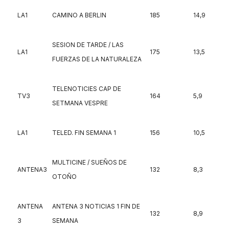
LA1
CAMINO A BERLIN
185
14,9
SESION DE TARDE / LAS
LA1
175
13,5
FUERZAS DE LA NATURALEZA
TELENOTICIES CAP DE
TV3
164
5,9
SETMANA VESPRE
LA1
TELED. FIN SEMANA 1
156
10,5
MULTICINE / SUEÑOS DE
ANTENA3
132
8,3
OTOÑO
ANTENA
ANTENA 3 NOTICIAS 1 FIN DE
132
8,9
3
SEMANA