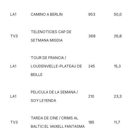
LA1
CAMINO A BERLIN
953
50,0
TELENOTICIES CAP DE
TV3
368
26,8
SETMANA MIGDIA
TOUR DE FRANCIA /
LA1
LOUDENVIELLE-PLATEAU DE
245
15,3
BEILLE
PELICULA DE LA SEMANA /
LA1
210
23,3
SOY LEYENDA
TARDA DE CINE / CRIMS AL
TV3
185
11,7
BALTIC:EL VAIXELL FANTASMA