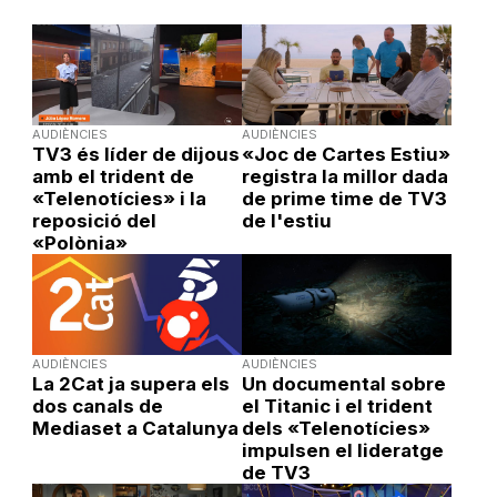
AUDIÈNCIES
AUDIÈNCIES
TV3 és líder de dijous
«Joc de Cartes Estiu»
amb el trident de
registra la millor dada
«Telenotícies» i la
de prime time de TV3
reposició del
de l'estiu
«Polònia»
AUDIÈNCIES
AUDIÈNCIES
La 2Cat ja supera els
Un documental sobre
dos canals de
el Titanic i el trident
Mediaset a Catalunya
dels «Telenotícies»
impulsen el lideratge
de TV3