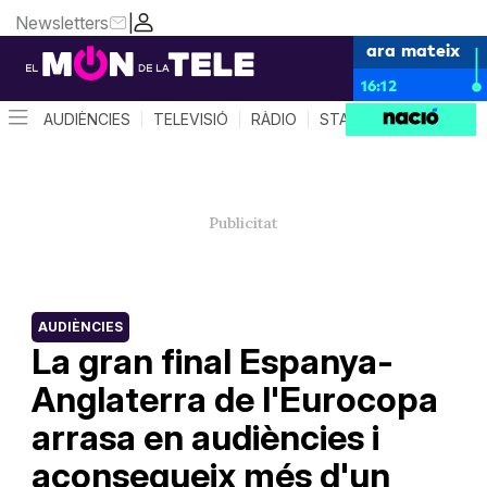
Newsletters
|
ara mateix
16:12
AUDIÈNCIES
TELEVISIÓ
RÀDIO
STAR SYSTEM
QUÈ 
AUDIÈNCIES
La gran final Espanya-
Anglaterra de l'Eurocopa
arrasa en audiències i
aconsegueix més d'un