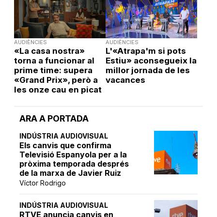
AUDIÈNCIES
AUDIÈNCIES
«La casa nostra»
L'«Atrapa'm si pots
torna a funcionar al
Estiu» aconsegueix la
prime time: supera
millor jornada de les
«Grand Prix», però a
vacances
les onze cau en picat
ARA A PORTADA
INDÚSTRIA AUDIOVISUAL
Els canvis que confirma
Televisió Espanyola per a la
pròxima temporada després
de la marxa de Javier Ruiz
Víctor Rodrigo
INDÚSTRIA AUDIOVISUAL
RTVE anuncia canvis en