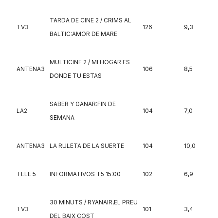
TARDA DE CINE 2 / CRIMS AL
TV3
126
9,3
BALTIC:AMOR DE MARE
MULTICINE 2 / MI HOGAR ES
ANTENA3
106
8,5
DONDE TU ESTAS
SABER Y GANAR:FIN DE
LA2
104
7,0
SEMANA
ANTENA3
LA RULETA DE LA SUERTE
104
10,0
TELE 5
INFORMATIVOS T5 15:00
102
6,9
30 MINUTS / RYANAIR,EL PREU
TV3
101
3,4
DEL BAIX COST