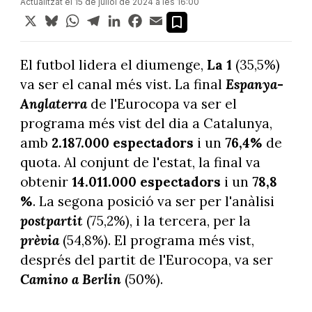
Actualitzat el 15 de juliol de 2024 a les 16:00
X
Bluesky
WhatsApp
Telegram
LinkedIn
Facebook
Email
El futbol lidera el diumenge,
La 1
(35,5%)
va ser el canal més vist. La final
Espanya-
Anglaterra
de l'Eurocopa va ser el
programa més vist del dia a Catalunya,
amb
2.187.000 espectadors
i un
76,4%
de
quota. Al conjunt de l'estat, la final va
obtenir
14.011.000 espectadors
i un
78,8
%
. La segona posició va ser per l'anàlisi
postpartit
(75,2%), i la tercera, per la
prèvia
(54,8%). El programa més vist,
després del partit de l'Eurocopa, va ser
Camino a Berlin
(50%).