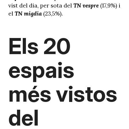
vist del dia, per sota del
TN vespre
(17,9%) i
el
TN migdia
(23,5%).
Els 20
espais
més vistos
del