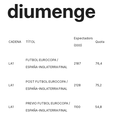
diumenge
Espectadors
CADENA
TÍTOL
Quota
(000)
FUTBOL:EUROCOPA /
LA1
2187
76,4
ESPAÑA-INGLATERRA:FINAL
POST FUTBOL:EUROCOPA /
LA1
2128
75,2
ESPAÑA-INGLATERRA:FINAL
PREVIO FUTBOL:EUROCOPA /
LA1
1100
54,8
ESPAÑA-INGLATERRA:FINAL