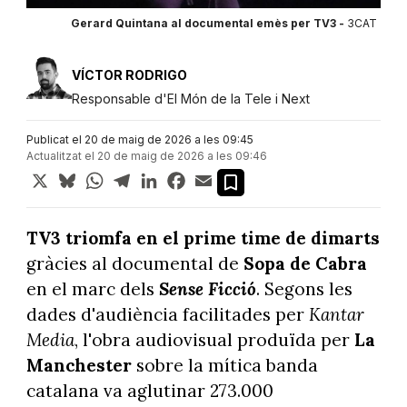
Gerard Quintana al documental emès per TV3 -
3CAT
VÍCTOR RODRIGO
Responsable d'El Món de la Tele i Next
Publicat el 20 de maig de 2026 a les 09:45
Actualitzat el 20 de maig de 2026 a les 09:46
X
Bluesky
WhatsApp
Telegram
LinkedIn
Facebook
Email
TV3 triomfa en el prime time de dimarts
gràcies al documental de
Sopa de Cabra
en el marc dels
Sense Ficció
. Segons les
dades d'audiència facilitades per
Kantar
Media
, l'obra audiovisual produïda per
La
Manchester
sobre la mítica banda
catalana va aglutinar 273.000