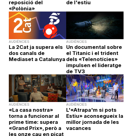
reposició del
de l'estiu
«Polònia»
AUDIÈNCIES
AUDIÈNCIES
La 2Cat ja supera els
Un documental sobre
dos canals de
el Titanic i el trident
Mediaset a Catalunya
dels «Telenotícies»
impulsen el lideratge
de TV3
AUDIÈNCIES
AUDIÈNCIES
«La casa nostra»
L'«Atrapa'm si pots
torna a funcionar al
Estiu» aconsegueix la
prime time: supera
millor jornada de les
«Grand Prix», però a
vacances
les onze cau en picat