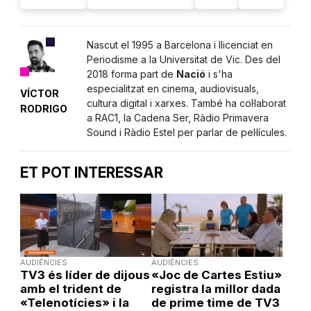
Nascut el 1995 a Barcelona i llicenciat en
Periodisme a la Universitat de Vic. Des del
2018 forma part de
Nació
i s'ha
especialitzat en cinema, audiovisuals,
VÍCTOR
cultura digital i xarxes. També ha col·laborat
RODRIGO
a RAC1, la Cadena Ser, Ràdio Primavera
Sound i Ràdio Estel per parlar de pel·lícules.
ET POT INTERESSAR
AUDIÈNCIES
AUDIÈNCIES
TV3 és líder de dijous
«Joc de Cartes Estiu»
amb el trident de
registra la millor dada
«Telenotícies» i la
de prime time de TV3