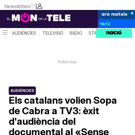
Newsletters
|
ara mateix
16:12
AUDIÈNCIES
TELEVISIÓ
RÀDIO
STAR SYSTEM
QUÈ 
AUDIÈNCIES
Els catalans volien Sopa
de Cabra a TV3: èxit
d'audiència del
documental al «Sense