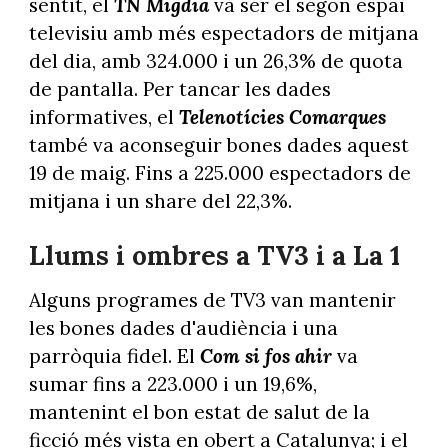
sentit, el
TN Migdia
va ser el segon espai
televisiu amb més espectadors de mitjana
del dia, amb 324.000 i un 26,3% de quota
de pantalla. Per tancar les dades
informatives, el
Telenotícies Comarques
també va aconseguir bones dades aquest
19 de maig. Fins a 225.000 espectadors de
mitjana i un share del 22,3%.
Llums i ombres a TV3 i a La 1
Alguns programes de TV3 van mantenir
les bones dades d'audiència i una
parròquia fidel. El
Com si fos ahir
va
sumar fins a 223.000 i un 19,6%,
mantenint el bon estat de salut de la
ficció més vista en obert a Catalunya; i el