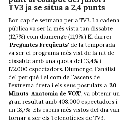
TV3 ja se situa a 2,4 punts
Bon cap de setmana per a TV3. La cadena
pública va ser la més vista tan dissabte
(12,7%) com diumenge (11,9%.) El darrer
'Preguntes Freqüents'
de la temporada
va ser el programa més vist de la nit de
dissabte amb una quota del 13,4% i
172.000 espectadors. Diumenge, l'anàlisi
del per què i el com de l'ascens de
l'extrema dreta i els seus postulats a
'30
Minuts
.
Anatomia de VOX'
, va obtenir un
gran resultat amb 408.000 espectadors i
un 18,7%. Els espais més vistos del dia van
tornar a ser els Telenotícies de TV3.