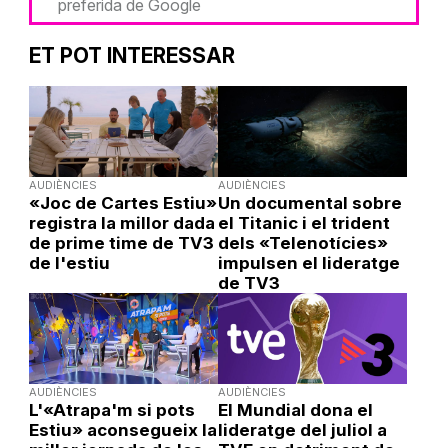
preferida de Google
ET POT INTERESSAR
AUDIÈNCIES
AUDIÈNCIES
«Joc de Cartes Estiu»
Un documental sobre
registra la millor dada
el Titanic i el trident
de prime time de TV3
dels «Telenotícies»
de l'estiu
impulsen el lideratge
de TV3
AUDIÈNCIES
AUDIÈNCIES
L'«Atrapa'm si pots
El Mundial dona el
Estiu» aconsegueix la
lideratge del juliol a