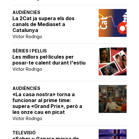
AUDIÈNCIES
La 2Cat ja supera els dos
canals de Mediaset a
Catalunya
Víctor Rodrigo
SÈRIES I PEL·LIS
Les millors pel·lícules per
posar-te calent durant l'estiu
Víctor Rodrigo
AUDIÈNCIES
«La casa nostra» torna a
funcionar al prime time:
supera «Grand Prix», però a
les onze cau en picat
Víctor Rodrigo
TELEVISIÓ
«Saber y Ganar» marxa de