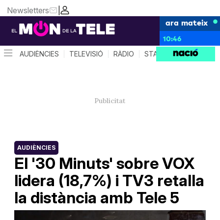
Newsletters
|
ara mateix
10:46
AUDIÈNCIES
TELEVISIÓ
RÀDIO
STAR SYSTEM
QUÈ 
AUDIÈNCIES
El '30 Minuts' sobre VOX
lidera (18,7%) i TV3 retalla
la distància amb Tele 5