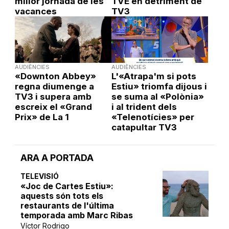
millor jornada de les
TVE en detriment de
vacances
TV3
AUDIÈNCIES
AUDIÈNCIES
«Downton Abbey»
L'«Atrapa'm si pots
regna diumenge a
Estiu» triomfa dijous i
TV3 i supera amb
se suma al «Polònia»
escreix el «Grand
i al trident dels
Prix» de La 1
«Telenotícies» per
catapultar TV3
ARA A PORTADA
TELEVISIÓ
«Joc de Cartes Estiu»:
aquests són tots els
restaurants de l'última
temporada amb Marc Ribas
Víctor Rodrigo