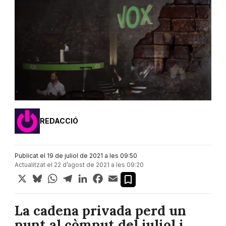
REDACCIÓ
Publicat el 19 de juliol de 2021 a les 09:50
Actualitzat el 22 d’agost de 2021 a les 09:20
X
Bluesky
WhatsApp
Telegram
LinkedIn
Facebook
Email
La cadena privada perd un
punt al còmput del juliol i