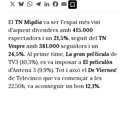
X
Bluesky
WhatsApp
Telegram
LinkedIn
Facebook
Email
El
TN Migdia
va ser l'espai més vist
d'aquest divendres amb
415.000
espectadors i un
21,5%
, seguit del
TN
Vespre
amb
381.000
seguidors i un
24,5%.
Al prime time,
La gran pel·lícula
de
TV3 (10,3%), es va imposar a
El peliculón
d'Antena 3 (9,9%). Tot i això el
De Viernes!
de Telecinco que va començar a les
22.50h, va aconseguir un bon
12,1%
.