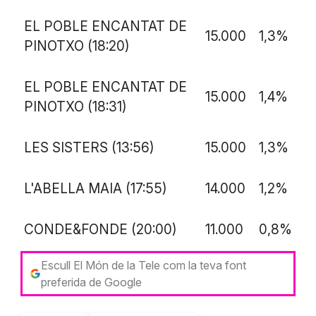
EL POBLE ENCANTAT DE
15.000
1,3%
PINOTXO (18:20)
EL POBLE ENCANTAT DE
15.000
1,4%
PINOTXO (18:31)
LES SISTERS (13:56)
15.000
1,3%
L'ABELLA MAIA (17:55)
14.000
1,2%
CONDE&FONDE (20:00)
11.000
0,8%
Escull El Món de la Tele com la teva font
preferida de Google