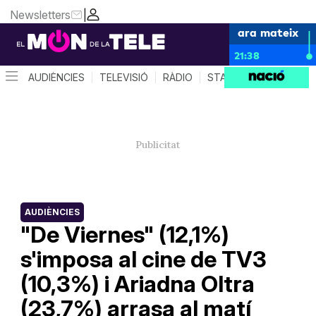
Newsletters
|
ara mateix
21:38
AUDIÈNCIES
TELEVISIÓ
RÀDIO
STAR SYSTEM
QUÈ 
AUDIÈNCIES
"De Viernes" (12,1%)
s'imposa al cine de TV3
(10,3%) i Ariadna Oltra
(23,7%) arrasa al matí