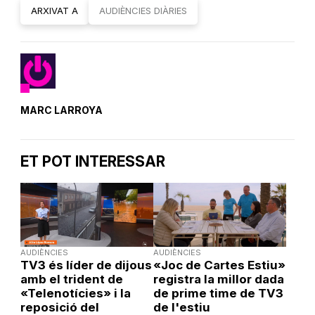
ARXIVAT A
AUDIÈNCIES DIÀRIES
MARC LARROYA
ET POT INTERESSAR
AUDIÈNCIES
AUDIÈNCIES
TV3 és líder de dijous
«Joc de Cartes Estiu»
amb el trident de
registra la millor dada
«Telenotícies» i la
de prime time de TV3
reposició del
de l'estiu