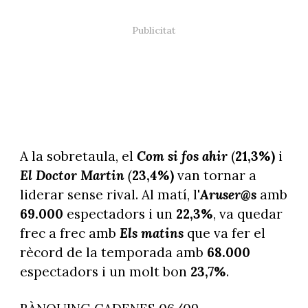
A la sobretaula, el
Com si fos ahir
(
21,3%)
i
El Doctor Martin
(
23,4%)
van tornar a
liderar sense rival. Al matí, l'
Aruser@s
amb
69.000
espectadors i un
22,3%
, va quedar
frec a frec amb
Els matins
que va fer el
rècord de la temporada amb
68.000
espectadors i un molt bon
23,7%
.