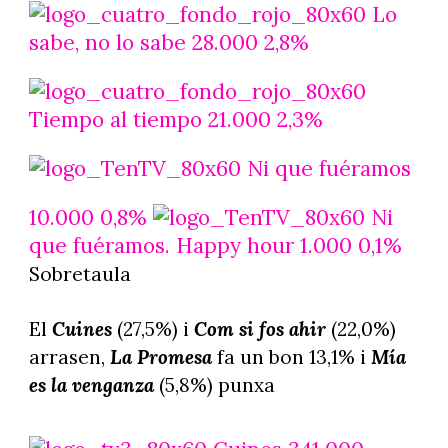
Lo
sabe, no lo sabe 28.000 2,8%
Tiempo al tiempo 21.000 2,3%
Ni que fuéramos
10.000 0,8%
Ni
que fuéramos. Happy hour 1.000 0,1%
Sobretaula
El
Cuines
(27,5%) i
Com si fos ahir
(22,0%)
arrasen,
La Promesa
fa un bon 13,1% i
Mía
es la venganza
(5,8%) punxa