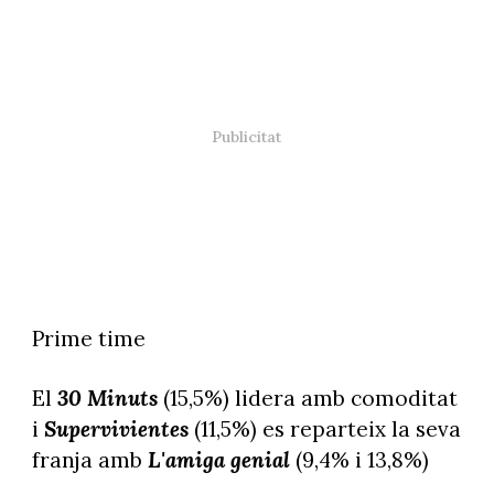
Prime time
El
30 Minuts
(15,5%) lidera amb comoditat
i
Supervivientes
(11,5%) es reparteix la seva
franja amb
L'amiga genial
(9,4% i 13,8%)