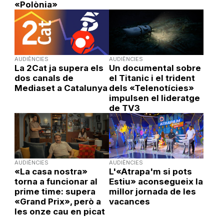
«Polònia»
AUDIÈNCIES
AUDIÈNCIES
La 2Cat ja supera els
Un documental sobre
dos canals de
el Titanic i el trident
Mediaset a Catalunya
dels «Telenotícies»
impulsen el lideratge
de TV3
AUDIÈNCIES
AUDIÈNCIES
«La casa nostra»
L'«Atrapa'm si pots
torna a funcionar al
Estiu» aconsegueix la
prime time: supera
millor jornada de les
«Grand Prix», però a
vacances
les onze cau en picat