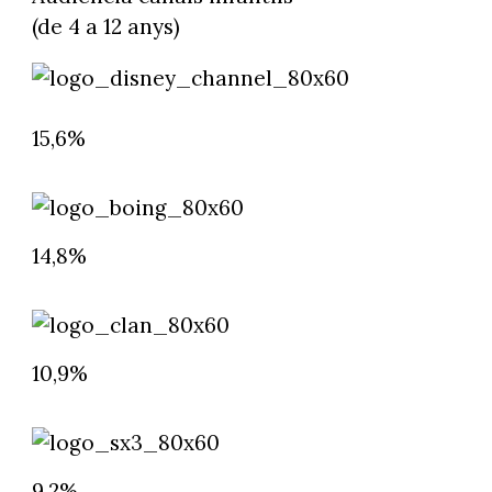
(de 4 a 12 anys)
15,6%
14,8%
10,9%
9,2%