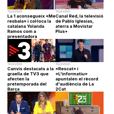
TELEVISIÓ
TELEVISIÓ
La 1 aconsegueix «Me
Canal Red, la televisió
resbala» i col·loca la
de Pablo Iglesias,
catalana Yolanda
aterra a Movistar
Ramos com a
Plus+
presentadora
TELEVISIÓ
TELEVISIÓ
Canvis destacats a la
«Rescat» i
graella de TV3 que
«L'informatiu»
afecten la
apuntalen el rècord
pretemporada del
d'audiència de La
Barça
2Cat