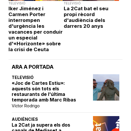
TELEVISIÓ
TELEVISIÓ
Iker Jiménez i
La 2Cat bat el seu
Carmen Porter
propi rècord
interrompen
d'audiència dels
d'urgència les
darrers 20 anys
vacances per conduir
un especial
d'«Horizonte» sobre
la crisi de Ceuta
ARA A PORTADA
TELEVISIÓ
«Joc de Cartes Estiu»:
aquests són tots els
restaurants de l'última
temporada amb Marc Ribas
Víctor Rodrigo
AUDIÈNCIES
La 2Cat ja supera els dos
canals de Mediaset a