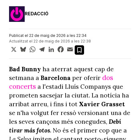
REDACCIÓ
Publicat el 22 de maig de 2026 a les 22:34
Actualitzat el 22 de maig de 2026 a les 22:38
X
Bluesky
WhatsApp
Telegram
LinkedIn
Facebook
Email
Bad Bunny
ha aterrat aquest cap de
dos
setmana a
Barcelona
per oferir
concerts
a l'estadi Lluís Companys que
prometen sacsejar la ciutat. La notícia ha
arribat arreu, i fins i tot
Xavier Grasset
se n'ha volgut fer ressò versionant una de
les seves cançons més conegudes,
Debí
tirar más fotos
. No és el primer cop que a
La Selva
imiten el cantant porto-riqueny,