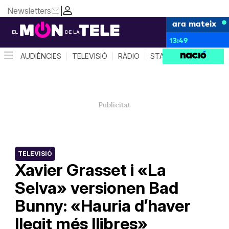
Newsletters
|
ara mateix
13:49
AUDIÈNCIES
TELEVISIÓ
RÀDIO
STAR SYSTEM
QUÈ 
TELEVISIÓ
Xavier Grasset i «La
Selva» versionen Bad
Bunny: «Hauria d’haver
llegit més llibres»