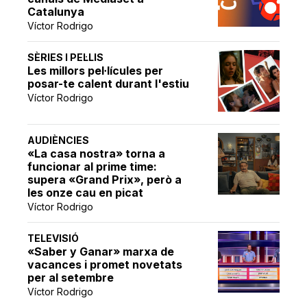
Catalunya
Víctor Rodrigo
SÈRIES I PEL·LIS
Les millors pel·lícules per
posar-te calent durant l'estiu
Víctor Rodrigo
AUDIÈNCIES
«La casa nostra» torna a
funcionar al prime time:
supera «Grand Prix», però a
les onze cau en picat
Víctor Rodrigo
TELEVISIÓ
«Saber y Ganar» marxa de
vacances i promet novetats
per al setembre
Víctor Rodrigo