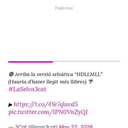
🟢 Arriba la versió selvàtica “HDLLMLL”
(Hauria d’haver llegit més llibres) 🌴
#LaSelva3cat
https://t.co/4Ye7qlavd5
▶
pic.twitter.com/lPN0VnZyQI
— 3Cat (@som3cat)
May 22, 2026