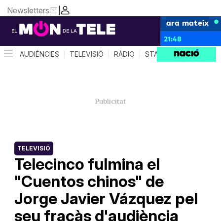
Newsletters
|
ara mateix
21:48
AUDIÈNCIES
TELEVISIÓ
RÀDIO
STAR SYSTEM
QUÈ 
TELEVISIÓ
Telecinco fulmina el
"Cuentos chinos" de
Jorge Javier Vázquez pel
seu fracàs d'audiència