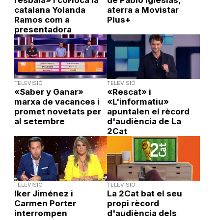
resbala» i col·loca la
de Pablo Iglesias,
catalana Yolanda
aterra a Movistar
Ramos com a
Plus+
presentadora
TELEVISIÓ
TELEVISIÓ
«Saber y Ganar»
«Rescat» i
marxa de vacances i
«L'informatiu»
promet novetats per
apuntalen el rècord
al setembre
d'audiència de La
2Cat
TELEVISIÓ
TELEVISIÓ
Iker Jiménez i
La 2Cat bat el seu
Carmen Porter
propi rècord
interrompen
d'audiència dels