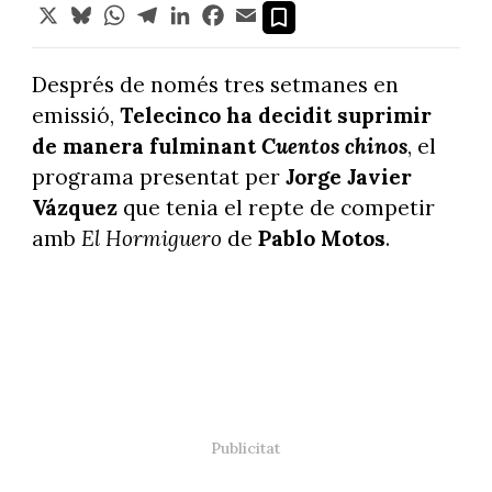
X
Bluesky
WhatsApp
Telegram
LinkedIn
Facebook
Email
Després de només tres setmanes en
emissió,
Telecinco ha decidit suprimir
de manera fulminant
Cuentos chinos
, el
programa presentat per
Jorge Javier
Vázquez
que tenia el repte de competir
amb
El Hormiguero
de
Pablo Motos
.