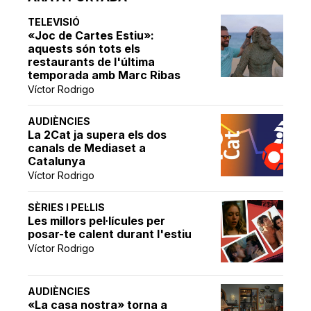
TELEVISIÓ
«Joc de Cartes Estiu»:
aquests són tots els
restaurants de l'última
temporada amb Marc Ribas
Víctor Rodrigo
AUDIÈNCIES
La 2Cat ja supera els dos
canals de Mediaset a
Catalunya
Víctor Rodrigo
SÈRIES I PEL·LIS
Les millors pel·lícules per
posar-te calent durant l'estiu
Víctor Rodrigo
AUDIÈNCIES
«La casa nostra» torna a