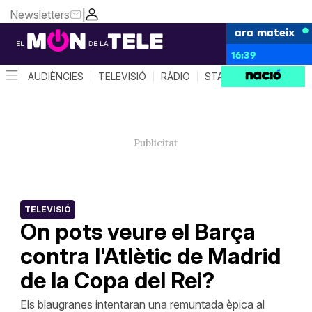
Newsletters
|
ara mateix
16:39
AUDIÈNCIES
TELEVISIÓ
RÀDIO
STAR SYSTEM
QUÈ 
TELEVISIÓ
On pots veure el Barça
contra l'Atlètic de Madrid
de la Copa del Rei?
Els blaugranes intentaran una remuntada èpica al