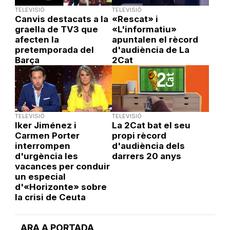
TELEVISIÓ
TELEVISIÓ
Canvis destacats a la
«Rescat» i
graella de TV3 que
«L'informatiu»
afecten la
apuntalen el rècord
pretemporada del
d'audiència de La
Barça
2Cat
TELEVISIÓ
TELEVISIÓ
Iker Jiménez i
La 2Cat bat el seu
Carmen Porter
propi rècord
interrompen
d'audiència dels
d'urgència les
darrers 20 anys
vacances per conduir
un especial
d'«Horizonte» sobre
la crisi de Ceuta
ARA A PORTADA