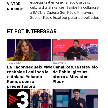
especialitzat en cinema, audiovisuals,
VÍCTOR
cultura digital i xarxes. També ha col·laborat
RODRIGO
a RAC1, la Cadena Ser, Ràdio Primavera
Sound i Ràdio Estel per parlar de pel·lícules.
ET POT INTERESSAR
TELEVISIÓ
TELEVISIÓ
La 1 aconsegueix «Me
Canal Red, la televisió
resbala» i col·loca la
de Pablo Iglesias,
catalana Yolanda
aterra a Movistar
Ramos com a
Plus+
presentadora