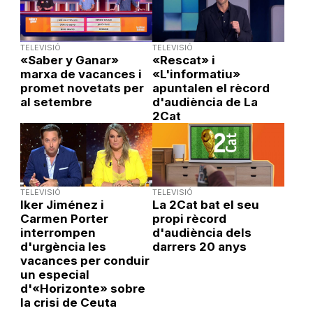
TELEVISIÓ
TELEVISIÓ
«Saber y Ganar»
«Rescat» i
marxa de vacances i
«L'informatiu»
promet novetats per
apuntalen el rècord
al setembre
d'audiència de La
2Cat
TELEVISIÓ
TELEVISIÓ
Iker Jiménez i
La 2Cat bat el seu
Carmen Porter
propi rècord
interrompen
d'audiència dels
d'urgència les
darrers 20 anys
vacances per conduir
un especial
d'«Horizonte» sobre
la crisi de Ceuta