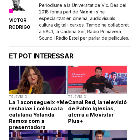
Periodisme a la Universitat de Vic. Des del
2018 forma part de
Nació
i s'ha
especialitzat en cinema, audiovisuals,
VÍCTOR
cultura digital i xarxes. També ha col·laborat
RODRIGO
a RAC1, la Cadena Ser, Ràdio Primavera
Sound i Ràdio Estel per parlar de pel·lícules.
ET POT INTERESSAR
TELEVISIÓ
TELEVISIÓ
La 1 aconsegueix «Me
Canal Red, la televisió
resbala» i col·loca la
de Pablo Iglesias,
catalana Yolanda
aterra a Movistar
Ramos com a
Plus+
presentadora