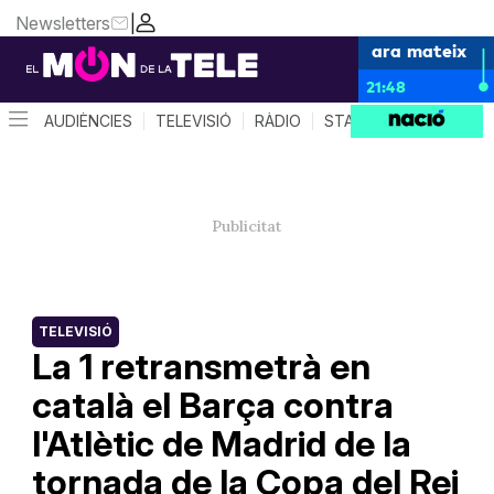
Newsletters
|
ara mateix
21:48
AUDIÈNCIES
TELEVISIÓ
RÀDIO
STAR SYSTEM
QUÈ 
TELEVISIÓ
La 1 retransmetrà en
català el Barça contra
l'Atlètic de Madrid de la
tornada de la Copa del Rei