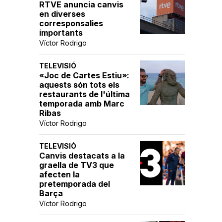
RTVE anuncia canvis
en diverses
corresponsalies
importants
Víctor Rodrigo
TELEVISIÓ
«Joc de Cartes Estiu»:
aquests són tots els
restaurants de l'última
temporada amb Marc
Ribas
Víctor Rodrigo
TELEVISIÓ
Canvis destacats a la
graella de TV3 que
afecten la
pretemporada del
Barça
Víctor Rodrigo