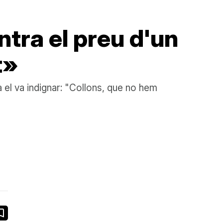
ntra el preu d'un
t»
a el va indignar: "Collons, que no hem
book
ail