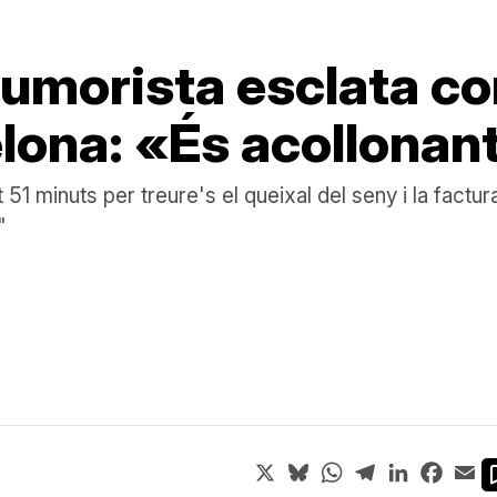
humorista esclata co
lona: «És acollonan
51 minuts per treure's el queixal del seny i la factur
"
X
Bluesky
WhatsApp
Telegram
LinkedIn
Face
Em