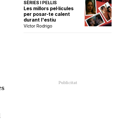
SÈRIES I PEL·LIS
Les millors pel·lícules
per posar-te calent
durant l'estiu
Víctor Rodrigo
es
l