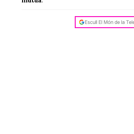
mútua
.
Escull El Món de la Te