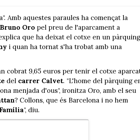
a". Amb aquestes paraules ha començat la
Bruno Oro
pel preu de l'aparcament a
 explica que ha deixat el cotxe en un pàrquing
eny
i quan ha tornat s'ha trobat amb una
an cobrat 9,65 euros per tenir el cotxe aparca
te
del
carrer Calvet
. "L'home del pàrquing 
ona menjada d'ous", ironitza Oro, amb el seu
ttan
? Collons, que és Barcelona i no hem
Família
", diu.