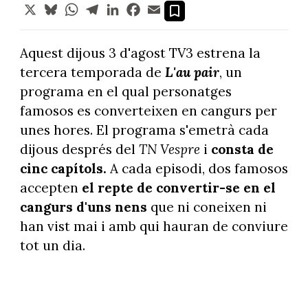
X
Bluesky
WhatsApp
Telegram
LinkedIn
Facebook
Email
Aquest dijous 3 d'agost TV3 estrena la
tercera temporada de
L'au pair
, un
programa en el qual personatges
famosos es converteixen en cangurs per
unes hores. El programa s'emetrà cada
dijous després del
TN Vespre
i
consta de
cinc capítols.
A cada episodi, dos famosos
accepten
el repte de convertir-se en el
cangurs d'uns nens
que ni coneixen ni
han vist mai i amb qui hauran de conviure
tot un dia.