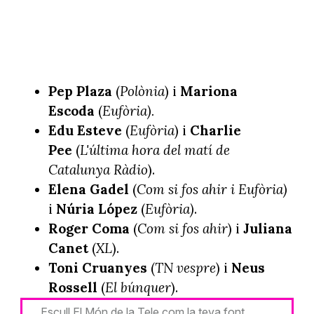
Pep Plaza
(
Polònia
) i
Mariona
Escoda
(
Eufòria).
Edu Esteve
(
Eufòria
) i
Charlie
Pee
(
L'última hora del matí de
Catalunya Ràdio
).
Elena Gadel
(
Com si fos ahir i Eufòria)
i
Núria López
(
Eufòria)
.
Roger Coma
(
Com si fos ahir
) i
Juliana
Canet
(
XL
).
Toni Cruanyes
(
TN vespre
) i
Neus
Rossell
(
El búnquer
).
Escull El Món de la Tele com la teva font