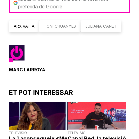
preferida de Google
ARXIVAT A
TONI CRUANYES
JULIANA CANET
MARC LARROYA
ET POT INTERESSAR
TELEVISIÓ
TELEVISIÓ
La 1 aconsegueix «Me
Canal Red, la televisió