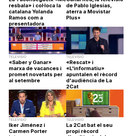
resbala» i col·loca la
de Pablo Iglesias,
catalana Yolanda
aterra a Movistar
Ramos com a
Plus+
presentadora
TELEVISIÓ
TELEVISIÓ
«Saber y Ganar»
«Rescat» i
marxa de vacances i
«L'informatiu»
promet novetats per
apuntalen el rècord
al setembre
d'audiència de La
2Cat
TELEVISIÓ
TELEVISIÓ
Iker Jiménez i
La 2Cat bat el seu
Carmen Porter
propi rècord