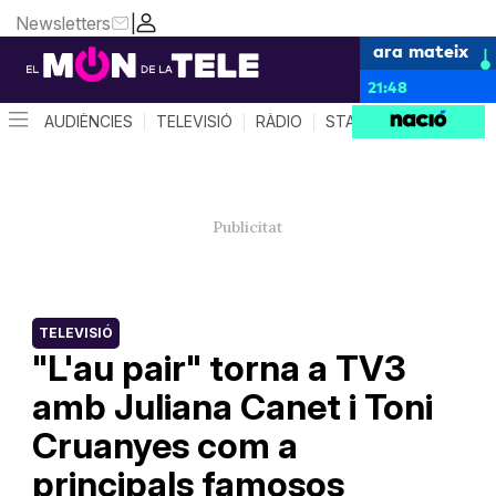
Newsletters
|
ara mateix
21:48
AUDIÈNCIES
TELEVISIÓ
RÀDIO
STAR SYSTEM
QUÈ 
TELEVISIÓ
"L'au pair" torna a TV3
amb Juliana Canet i Toni
Cruanyes com a
principals famosos