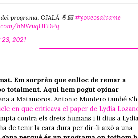
#yoveosalvame
 del programa. OJALÁ 🤞🏻
er.com/bNWuqHFDPq
 23, 2021
mat. Em sorprèn que enlloc de remar a
epo totalment. Aquí hem pogut opinar
talana a Matamoros. Antonio Montero també s'h
icle en que criticava el paper de Lydia Lozan
mpta contra els drets humans i li dius a Lydi
a de tenir la cara dura per dir-li això a una
la gana perquè és un programa on tothom h