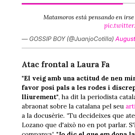
Matamoros está pensando en irse
pic.twitt
— GOSSIP BOY (@JuanjoCotilla)
August
Atac frontal a Laura Fa
"El veig amb una actitud de nen mi
favor posi pals a les rodes i discr
lliurement"
, ha dit la periodista ca
abraonat sobre la catalana pel seu
art
a la docusèrie. "Tu decideixes que ate
Lozano que d'això no en pot parlar. S'h
companya".
"Jo dic el que em dona 