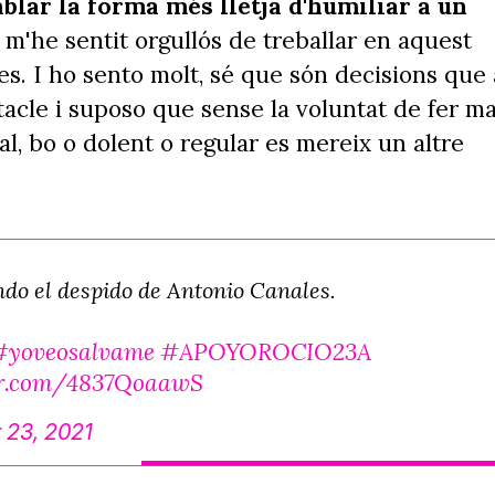
lar la forma més lletja d'humiliar a un
 m'he sentit orgullós de treballar en aquest
es. I ho sento molt, sé que són decisions que 
cle i suposo que sense la voluntat de fer ma
al, bo o dolent o regular es mereix un altre
do el despido de Antonio Canales.
#yoveosalvame
#APOYOROCIO23A
ter.com/4837QoaawS
 23, 2021