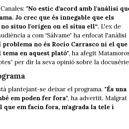
 Canales:
"No estic d'acord amb l'anàlisi qu
rama. Jo crec que és innegable que els
o situo l'origen on el situa ell“
. L'ex de
udiència a com 'Sálvame' ha enfocat l'anàlisi
l problema no és Rocío Carrasco ni el que
l tema en aquest plató"
, ha afegit Matamoro
tes" per dir la seva opinió sobre la docusèrie
rograma
tà plantejant-se deixar el programa.
"És una
mbé em poden fer fora"
, ha advertit. Malgrat
l que em facin fora, m'agrada la tele i