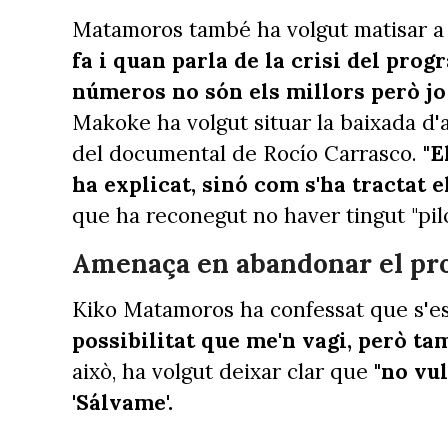
Matamoros també ha volgut matisar a
fa i quan parla de la crisi del prog
números no són els millors però jo n
Makoke ha volgut situar la baixada d'a
del documental de Rocío Carrasco.
"E
ha explicat, sinó com s'ha tractat e
que ha reconegut no haver tingut "pilo
Amenaça en abandonar el p
Kiko Matamoros ha confessat que s'es
possibilitat que me'n vagi, però ta
això, ha volgut deixar clar que
"no vul
'Sálvame'.