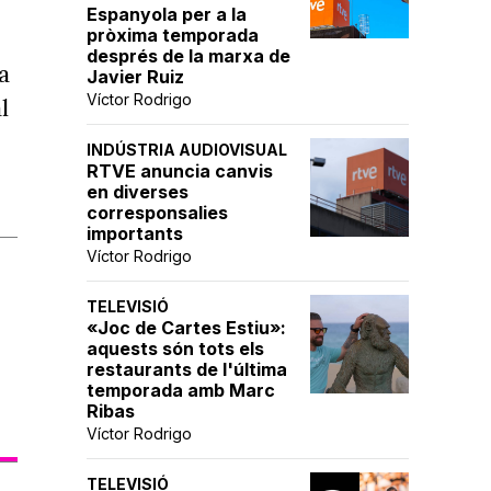
Espanyola per a la
pròxima temporada
després de la marxa de
a
Javier Ruiz
Víctor Rodrigo
l
INDÚSTRIA AUDIOVISUAL
RTVE anuncia canvis
en diverses
corresponsalies
importants
Víctor Rodrigo
TELEVISIÓ
«Joc de Cartes Estiu»:
aquests són tots els
restaurants de l'última
temporada amb Marc
Ribas
Víctor Rodrigo
TELEVISIÓ