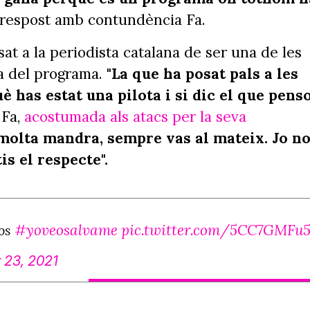
 respost amb contundència Fa.
at a la periodista catalana de ser una de les
a del programa.
"La que ha posat pals a les
è has estat una pilota i si dic el que pens
 Fa,
acostumada als atacs per la seva
molta mandra, sempre vas al mateix. Jo n
is el respecte".
#yoveosalvame
pic.twitter.com/5CC7GMFu
ros
 23, 2021