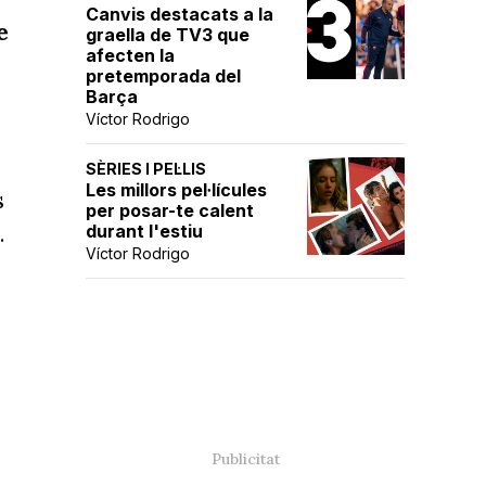
Canvis destacats a la
e
graella de TV3 que
afecten la
pretemporada del
Barça
Víctor Rodrigo
SÈRIES I PEL·LIS
Les millors pel·lícules
s
per posar-te calent
.
durant l'estiu
Víctor Rodrigo