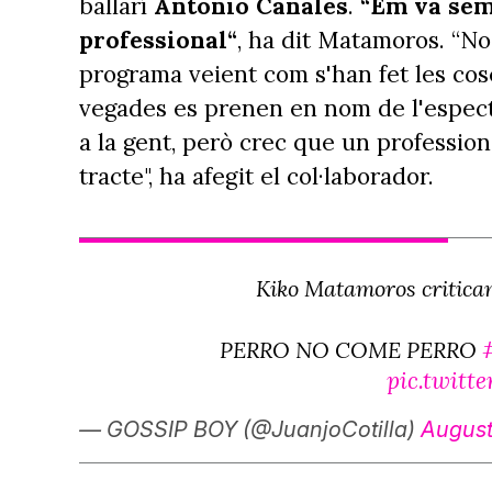
ballarí
Antonio Canales
.
“Em va semb
professional“
, ha dit Matamoros. “No
programa veient com s'han fet les cos
vegades es prenen en nom de l'especta
a la gent, però crec que un profession
tracte", ha afegit el col·laborador.
Kiko Matamoros critican
PERRO NO COME PERRO
pic.twit
— GOSSIP BOY (@JuanjoCotilla)
August