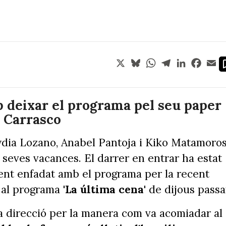
X
Bluesky
WhatsApp
Telegram
LinkedIn
Face
Em
 deixar el programa pel seu paper
o Carrasco
Lydia Lozano, Anabel Pantoja i Kiko Matamoro
seves vacances. El darrer en entrar ha estat
nt enfadat amb el programa per la recent
, al programa
'La última cena'
de dijous passa
a direcció per la manera com va acomiadar al