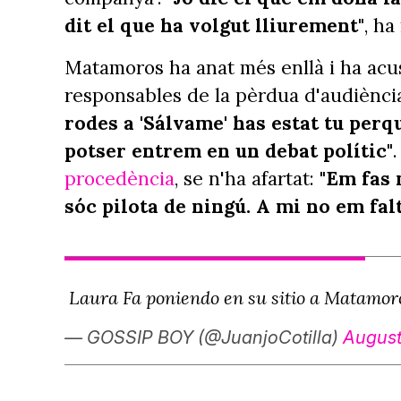
dit el que ha volgut lliurement"
, ha
Matamoros ha anat més enllà i ha acus
responsables de la pèrdua d'audiènci
rodes a 'Sálvame' has estat tu perqu
potser entrem en un debat polític"
.
procedència
, se n'ha afartat:
"Em fas 
sóc pilota de ningú. A mi no em falt
Laura Fa poniendo en su sitio a Matamo
— GOSSIP BOY (@JuanjoCotilla)
August