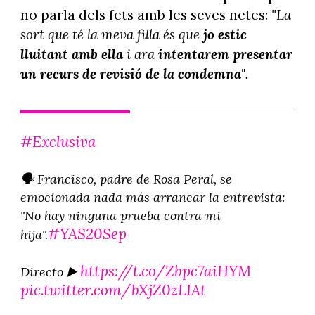
no parla dels fets amb les seves netes:
"La
sort que té la meva filla és que
jo estic
lluitant amb ella
i ara
intentarem presentar
un recurs de revisió de la condemna".
#Exclusiva
🗣️ Francisco, padre de Rosa Peral, se
emocionada nada más arrancar la entrevista:
"No hay ninguna prueba contra mi
#YAS20Sep
hija".
https://t.co/Zbpc7aiHYM
Directo ▶️
pic.twitter.com/bXjZ0zLIAt