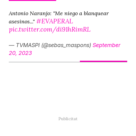
Antonio Naranjo: "Me niego a blanquear
#EVAPERAL
asesinos..."
pic.twitter.com/di91hRimRL
— TVMASPI (@sebas_maspons)
September
20, 2023