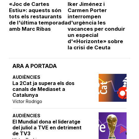
«Joc de Cartes
Iker Jiménez i
Estiu»: aquests són
Carmen Porter
tots els restaurants
interrompen
de l'última temporada
d'urgència les
amb Marc Ribas
vacances per conduir
un especial
d'«Horizonte» sobre
la crisi de Ceuta
ARA A PORTADA
AUDIÈNCIES
La 2Cat ja supera els dos
canals de Mediaset a
Catalunya
Víctor Rodrigo
AUDIÈNCIES
El Mundial dona el lideratge
del juliol a TVE en detriment
de TV3