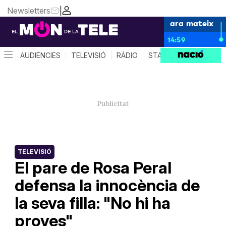
Newsletters
|
ara mateix
14:59
AUDIÈNCIES
TELEVISIÓ
RÀDIO
STAR SYSTEM
QUÈ 
TELEVISIÓ
El pare de Rosa Peral
defensa la innocència de
la seva filla: "No hi ha
proves"