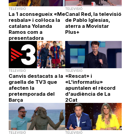
TELEVISIÓ
TELEVISIÓ
La 1 aconsegueix «Me
Canal Red, la televisió
resbala» i col·loca la
de Pablo Iglesias,
catalana Yolanda
aterra a Movistar
Ramos com a
Plus+
presentadora
TELEVISIÓ
TELEVISIÓ
Canvis destacats a la
«Rescat» i
graella de TV3 que
«L'informatiu»
afecten la
apuntalen el rècord
pretemporada del
d'audiència de La
Barça
2Cat
TELEVISIÓ
TELEVISIÓ