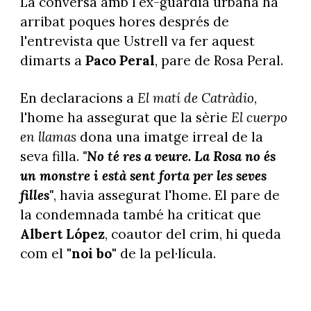
La conversa amb l'ex-guàrdia urbana ha
arribat poques hores després de
l'entrevista que Ustrell va fer aquest
dimarts a
Paco Peral
, pare de Rosa Peral.
En declaracions a
El matí de Catràdio
,
l'home ha assegurat que la sèrie
El cuerpo
en llamas
dona una imatge irreal de la
seva filla.
"No té res a veure. La Rosa no és
un monstre i està sent forta per les seves
filles"
, havia assegurat l'home. El pare de
la condemnada també ha criticat que
Albert López
, coautor del crim, hi queda
com el
"noi bo"
de la pel·lícula.