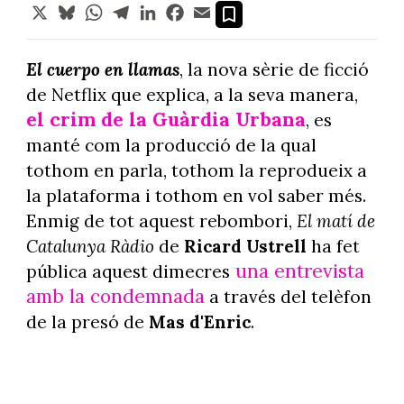
X
Bluesky
WhatsApp
Telegram
LinkedIn
Facebook
Email
El cuerpo en llamas
, la nova sèrie de ficció
de Netflix que explica, a la seva manera,
el crim de la Guàrdia Urbana
, es
manté com la producció de la qual
tothom en parla, tothom la reprodueix a
la plataforma i tothom en vol saber més.
Enmig de tot aquest rebombori,
El matí de
Catalunya Ràdio
de
Ricard Ustrell
ha fet
una entrevista
pública aquest dimecres
amb la condemnada
a través del telèfon
de la presó de
Mas d'Enric
.