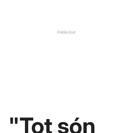
Paco Peral al programa "Y Ahora Sonsoles" d'Antena 3
"
Tot són