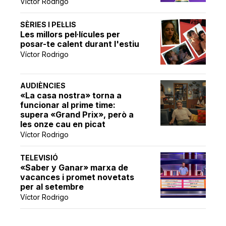
Víctor Rodrigo
SÈRIES I PEL·LIS
Les millors pel·lícules per
posar-te calent durant l'estiu
Víctor Rodrigo
AUDIÈNCIES
«La casa nostra» torna a
funcionar al prime time:
supera «Grand Prix», però a
les onze cau en picat
Víctor Rodrigo
TELEVISIÓ
«Saber y Ganar» marxa de
vacances i promet novetats
per al setembre
Víctor Rodrigo