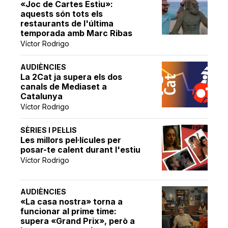
«Joc de Cartes Estiu»:
aquests són tots els
restaurants de l'última
temporada amb Marc Ribas
Víctor Rodrigo
AUDIÈNCIES
La 2Cat ja supera els dos
canals de Mediaset a
Catalunya
Víctor Rodrigo
SÈRIES I PEL·LIS
Les millors pel·lícules per
posar-te calent durant l'estiu
Víctor Rodrigo
AUDIÈNCIES
«La casa nostra» torna a
funcionar al prime time:
supera «Grand Prix», però a