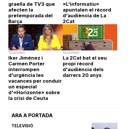
graella de TV3 que
«L'informatiu»
afecten la
apuntalen el rècord
pretemporada del
d'audiència de La
Barça
2Cat
TELEVISIÓ
TELEVISIÓ
Iker Jiménez i
La 2Cat bat el seu
Carmen Porter
propi rècord
interrompen
d'audiència dels
d'urgència les
darrers 20 anys
vacances per conduir
un especial
d'«Horizonte» sobre
la crisi de Ceuta
ARA A PORTADA
TELEVISIÓ