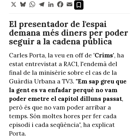
X
Bluesky
WhatsApp
Telegram
LinkedIn
Facebook
Email
El presentador de l'espai
demana més diners per poder
seguir a la cadena pública
Carles Porta, la veu en off de
'Crims'
, ha
estat entrevistat a RAC1, l'endemà del
final de la minisèrie sobre el cas de la
Guàrdia Urbana a TV3.
"Em sap greu que
la gent es va enfadar perquè no vam
poder emetre el capítol dilluns passat
,
però és que no vam poder arribar a
temps. Són moltes hores per fer cada
episodi i cada seqüència", ha explicat
Porta.