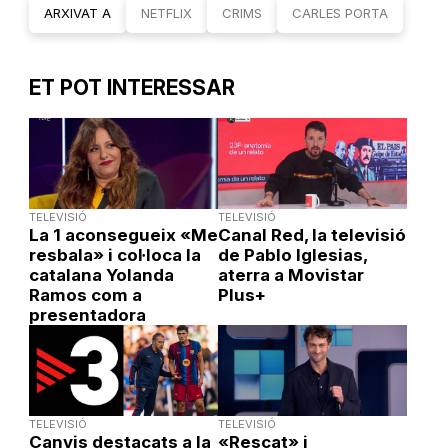
ARXIVAT A
NETFLIX
CRIMS
CARLES PORTA
ET POT INTERESSAR
TELEVISIÓ
TELEVISIÓ
La 1 aconsegueix «Me
Canal Red, la televisió
resbala» i col·loca la
de Pablo Iglesias,
catalana Yolanda
aterra a Movistar
Ramos com a
Plus+
presentadora
TELEVISIÓ
TELEVISIÓ
Canvis destacats a la
«Rescat» i