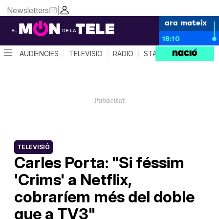
Newsletters
|
ara mateix
18:10
AUDIÈNCIES
TELEVISIÓ
RÀDIO
STAR SYSTEM
QUÈ 
TELEVISIÓ
Carles Porta: "Si féssim
'Crims' a Netflix,
cobraríem més del doble
que a TV3"