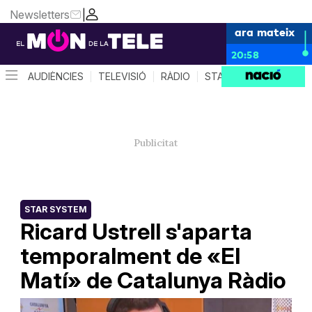
Newsletters
|
ara mateix
20:58
AUDIÈNCIES
TELEVISIÓ
RÀDIO
STAR SYSTEM
QUÈ 
STAR SYSTEM
Ricard Ustrell s'aparta
temporalment de «El
Matí» de Catalunya Ràdio