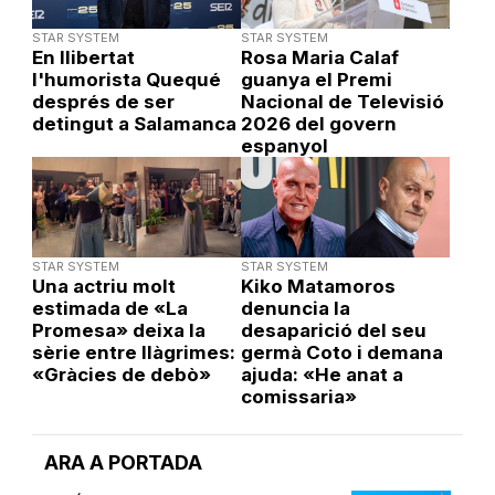
STAR SYSTEM
STAR SYSTEM
En llibertat
Rosa Maria Calaf
l'humorista Quequé
guanya el Premi
després de ser
Nacional de Televisió
detingut a Salamanca
2026 del govern
espanyol
STAR SYSTEM
STAR SYSTEM
Una actriu molt
Kiko Matamoros
estimada de «La
denuncia la
Promesa» deixa la
desaparició del seu
sèrie entre llàgrimes:
germà Coto i demana
«Gràcies de debò»
ajuda: «He anat a
comissaria»
ARA A PORTADA