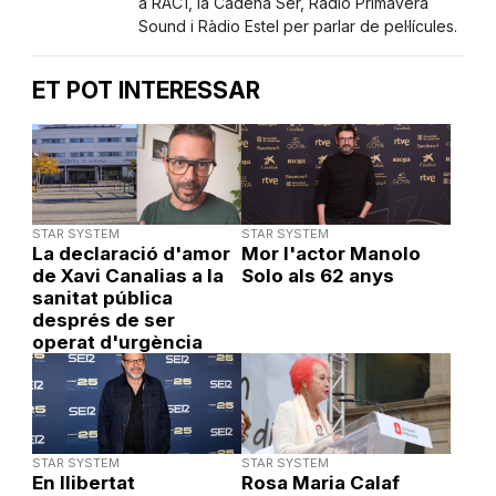
a RAC1, la Cadena Ser, Ràdio Primavera
Sound i Ràdio Estel per parlar de pel·lícules.
ET POT INTERESSAR
STAR SYSTEM
STAR SYSTEM
La declaració d'amor
Mor l'actor Manolo
de Xavi Canalias a la
Solo als 62 anys
sanitat pública
després de ser
operat d'urgència
STAR SYSTEM
STAR SYSTEM
En llibertat
Rosa Maria Calaf