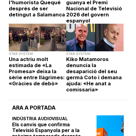
l'humorista Quequé
guanya el Premi
després de ser
Nacional de Televisió
detingut a Salamanca
2026 del govern
espanyol
STAR SYSTEM
STAR SYSTEM
Una actriu molt
Kiko Matamoros
estimada de «La
denuncia la
Promesa» deixa la
desaparició del seu
sèrie entre llàgrimes:
germà Coto i demana
«Gràcies de debò»
ajuda: «He anat a
comissaria»
ARA A PORTADA
INDÚSTRIA AUDIOVISUAL
Els canvis que confirma
Televisió Espanyola per a la