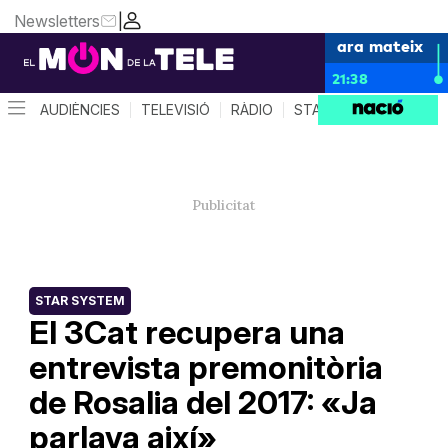
Newsletters
|
ara mateix
21:38
AUDIÈNCIES
TELEVISIÓ
RÀDIO
STAR SYSTEM
QUÈ 
STAR SYSTEM
El 3Cat recupera una
entrevista premonitòria
de Rosalia del 2017: «Ja
parlava així»