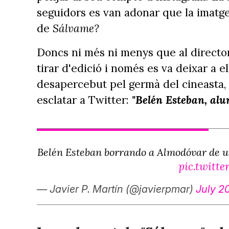
seguidors es van adonar que la imatge 
de
Sálvame?
Doncs ni més ni menys que al directo
tirar d'edició i només es va deixar a e
desapercebut pel germà del cineasta, 
esclatar a Twitter:
"Belén Esteban, alu
Belén Esteban borrando a Almodóvar de una
pic.twitt
— Javier P. Martín (@javierpmar)
July 2