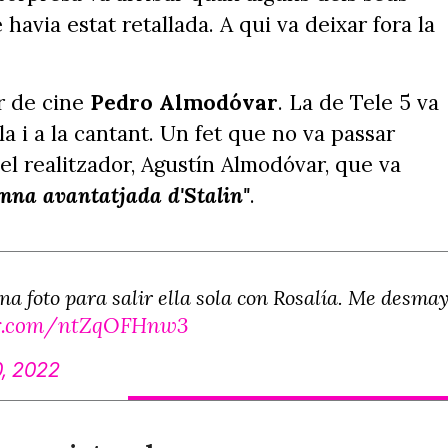
havia estat retallada. A qui va deixar fora la
r de cine
Pedro Almodóvar
. La de Tele 5 va
lla i a la cantant. Un fet que no va passar
el realitzador, Agustín Almodóvar, que va
mna avantatjada d'Stalin"
.
 foto para salir ella sola con Rosalía. Me desmay
er.com/ntZqOFHnw3
0, 2022