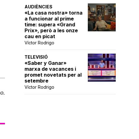
AUDIÈNCIES
«La casa nostra» torna
a funcionar al prime
time: supera «Grand
Prix», però a les onze
cau en picat
Víctor Rodrigo
TELEVISIÓ
«Saber y Ganar»
marxa de vacances i
promet novetats per al
setembre
Víctor Rodrigo
o.