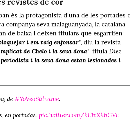
es revistes de cor
an és la protagonista d'una de les portades 
altra companya seva malaguanyada, la catalana
an de baixa i deixen titulars que esgarrifen:
bloquejar i em vaig enfonsar"
, diu la revista
omplicat de Chelo i la seva dona"
, titula
Diez
 periodista i la seva dona estan lesionades i
#YoVeoSálvame
ang de
.
pic.twitter.com/bL1xXhhGVc
s, en portadas.