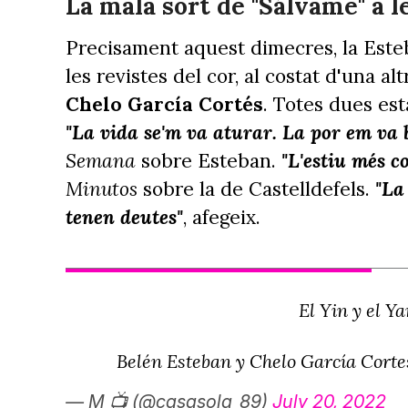
La mala sort de "Sálvame" a l
Precisament aquest dimecres, la Esteb
les revistes del cor, al costat d'una 
Chelo García Cortés
. Totes dues est
"La vida se'm va aturar. La por em va 
Semana
sobre Esteban.
"L'estiu més c
Minutos
sobre la de Castelldefels.
"La
tenen deutes"
, afegeix.
El Yin y el Y
Belén Esteban y Chelo García Corte
— M 📺 (@casasola_89)
July 20, 2022