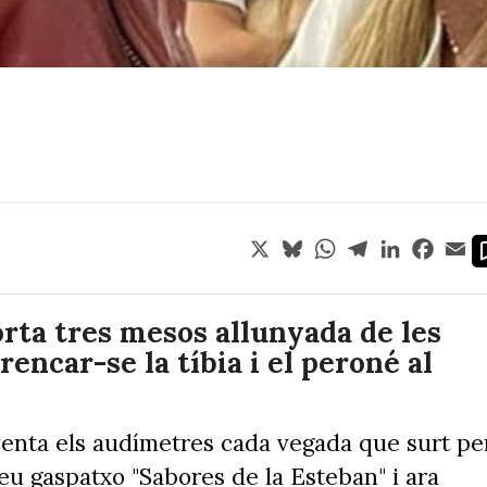
X
Bluesky
WhatsApp
Telegram
LinkedIn
Face
Em
orta tres mesos allunyada de les
encar-se la tíbia i el peroné al
enta els audímetres cada vegada que surt pe
seu gaspatxo "Sabores de la Esteban" i ara