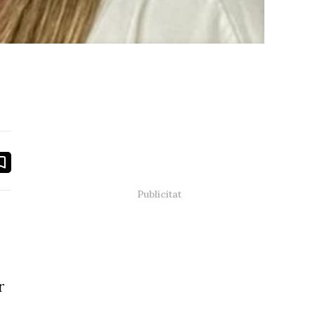
book
ail
r