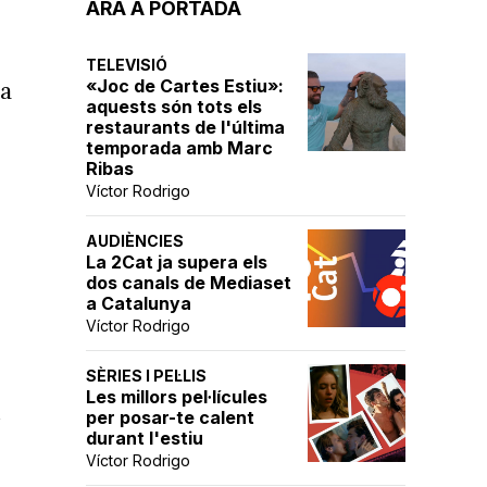
ARA A PORTADA
TELEVISIÓ
«Joc de Cartes Estiu»:
ia
aquests són tots els
restaurants de l'última
temporada amb Marc
Ribas
Víctor Rodrigo
AUDIÈNCIES
La 2Cat ja supera els
dos canals de Mediaset
a Catalunya
Víctor Rodrigo
SÈRIES I PEL·LIS
Les millors pel·lícules
.
per posar-te calent
durant l'estiu
Víctor Rodrigo