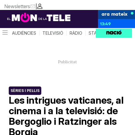
Newsletters
|
ara mateix
13:49
AUDIÈNCIES
TELEVISIÓ
RÀDIO
STAR SYSTEM
QUÈ 
SÈRIES I PEL·LIS
Les intrigues vaticanes, al
cinema i a la televisió: de
Bergoglio i Ratzinger als
Borgia