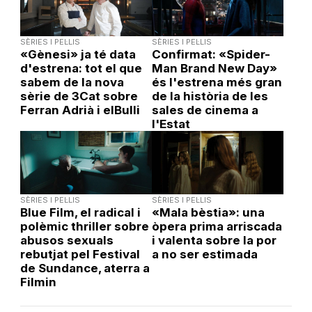
SÈRIES I PEL·LIS
SÈRIES I PEL·LIS
«Gènesi» ja té data
Confirmat: «Spider-
d'estrena: tot el que
Man Brand New Day»
sabem de la nova
és l'estrena més gran
sèrie de 3Cat sobre
de la història de les
Ferran Adrià i elBulli
sales de cinema a
l'Estat
SÈRIES I PEL·LIS
SÈRIES I PEL·LIS
Blue Film, el radical i
«Mala bèstia»: una
polèmic thriller sobre
òpera prima arriscada
abusos sexuals
i valenta sobre la por
rebutjat pel Festival
a no ser estimada
de Sundance, aterra a
Filmin