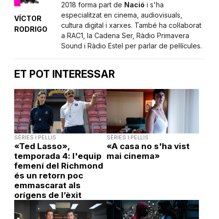
2018 forma part de
Nació
i s'ha
especialitzat en cinema, audiovisuals,
VÍCTOR
cultura digital i xarxes. També ha col·laborat
RODRIGO
a RAC1, la Cadena Ser, Ràdio Primavera
Sound i Ràdio Estel per parlar de pel·lícules.
ET POT INTERESSAR
SÈRIES I PEL·LIS
SÈRIES I PEL·LIS
«Ted Lasso»,
«A casa no s'ha vist
temporada 4: l'equip
mai cinema»
femení del Richmond
és un retorn poc
emmascarat als
orígens de l’èxit