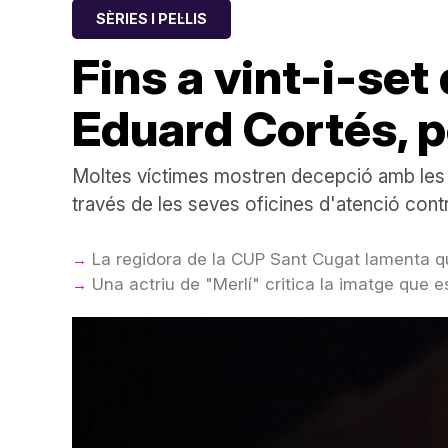
SÈRIES I PEL·LIS
Fins a vint-i-set
Eduard Cortés, p
Moltes víctimes mostren decepció amb les 
través de les seves oficines d'atenció contr
La regidora de la CUP Sant Cugat lamenta qu
Una actriu de "Merlí" critica la imatge que 