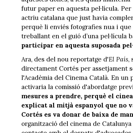
futur paper en aquesta pel·lícula. Per
actriu catalana que just havia compler
perquè li enviés fotografies nua i que
treballant en el guió d’una pel·lícula b
participar en aquesta suposada pel·
Ara, des del nou reportatge d'
El País
,
directament Cortés per assetjament se
l'Acadèmia del Cinema Català. En un 
activaria la comissió d'abordatge pre
mesures a prendre, perquè el cinea
explicat al mitjà espanyol que no v
Cortés es va donar de baixa de ma
organització del cinema de Catalunya 
contacte amb el despatx d'advocades d