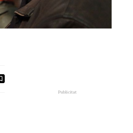
book
ail