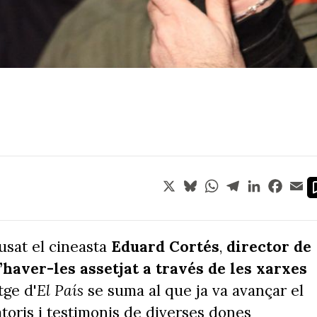
X
Bluesky
WhatsApp
Telegram
LinkedIn
Face
Em
usat el cineasta
Eduard Cortés
,
director de
’haver-les assetjat a través de les xarxes
ge d'
El País
se suma al que ja va avançar el
atoris i testimonis de diverses dones