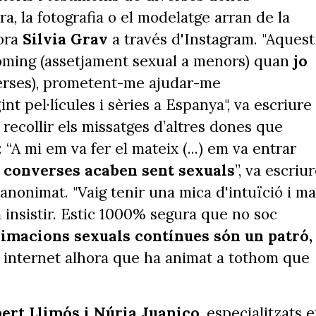
a, la fotografia o el modelatge arran de la
tora
Silvia Grav
a través d'Instagram. "Aquest
oming (assetjament sexual a menors) quan
jo
verses), prometent-me ajudar-me
nt pel·lícules i sèries a Espanya", va escriure
 recollir els missatges d’altres dones que
 “A mi em va fer el mateix (...) em va entrar
 converses acaben sent sexuals
”, va escriu
nonimat. "Vaig tenir una mica d'intuïció i ma
insistir. Estic 1000% segura que no soc
imacions sexuals contínues són un patró,
a internet alhora que ha animat a tothom que
ert Llimós i Núria Juanico
, especialitzats 