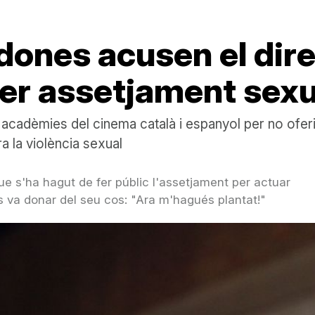
 dones acusen el dir
er assetjament sexu
acadèmies del cinema català i espanyol per no ofer
a la violència sexual
e s'ha hagut de fer públic l'assetjament per actuar
es va donar del seu cos: "Ara m'hagués plantat!"