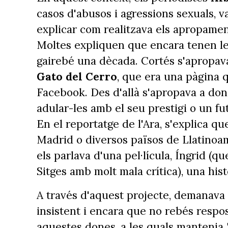
casos d'abusos i agressions sexuals, v
explicar com realitzava els apropamen
Moltes expliquen que encara tenen les
gairebé una dècada. Cortés s'apropava
Gato del Cerro
, que era una pàgina 
Facebook. Des d'allà s'apropava a done
adular-les amb el seu prestigi o un fut
En el reportatge de l'Ara, s'explica q
Madrid o diversos països de Llatinoamè
els parlava d'una pel·lícula, Íngrid (q
Sitges amb molt mala crítica), una his
A través d'aquest projecte, demanava 
insistent i encara que no rebés respos
aquestes dones, a les quals mantenia 