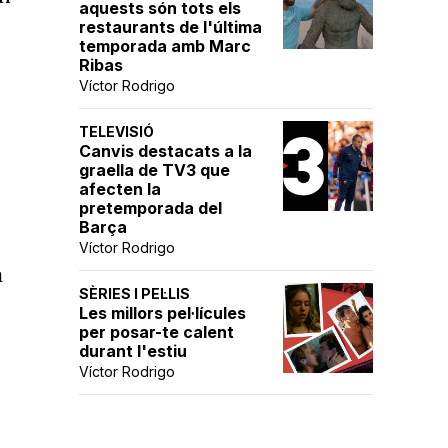
aquests són tots els
restaurants de l'última
temporada amb Marc
Ribas
Víctor Rodrigo
TELEVISIÓ
Canvis destacats a la
graella de TV3 que
afecten la
pretemporada del
Barça
Víctor Rodrigo
a
SÈRIES I PEL·LIS
Les millors pel·lícules
per posar-te calent
durant l'estiu
Víctor Rodrigo