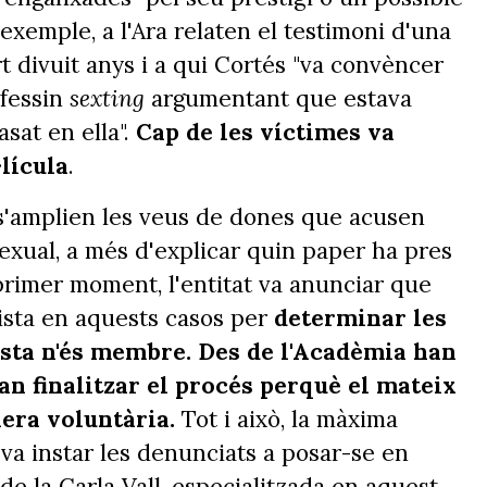
 exemple, a l'Ara relaten el testimoni d'una
t divuit anys i a qui Cortés "va convèncer
 fessin
sexting
argumentant que estava
asat en ella".
Cap de les víctimes va
lícula
.
 s'amplien les veus de dones que acusen
xual, a més d'explicar quin paper ha pres
primer moment, l'entitat va anunciar que
vista en aquests casos per
determinar les
sta n'és membre. Des de l'Acadèmia han
an finalitzar el procés perquè el mateix
nera voluntària.
Tot i això, la màxima
va instar les denunciats a posar-se en
e la Carla Vall, especialitzada en aquest