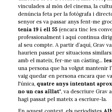
vinculades al món del cinema, la cultur
denúncia feta per la fotògrafa i direc
senyor es va passar anys fent-me gro
tenia 19 i ell 55
(encara tinc les con
professionalment i aquí continua dirigi
al seu compte. A partir d’aquí, Grav va
haurien passat per situacions similars:
amb el mateix, fer-me un càsting...
les
una persona que ha volgut mantenir l’a
vaig quedar en persona encara que va 
l'única,
quatre anys intentant aprox
no un cas aïllat"
, va descriure Grav 
hagi passat pel mateix a escriure-la.
En aquest context, els periodistes
Alb