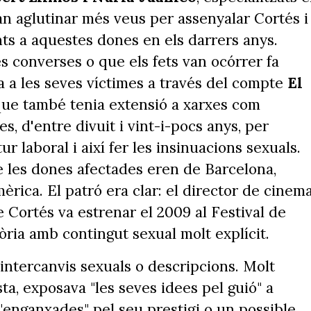
an aglutinar més veus per assenyalar Cortés i
ts a aquestes dones en els darrers anys.
 converses o que els fets van ocórrer fa
 a les seves víctimes a través del compte
El
que també tenia extensió a xarxes com
s, d'entre divuit i vint-i-pocs anys, per
ur laboral i així fer les insinuacions sexuals.
ue les dones afectades eren de Barcelona,
rica. El patró era clar: el director de cinem
ue Cortés va estrenar el 2009 al Festival de
tòria amb contingut sexual molt explícit.
intercanvis sexuals o descripcions. Molt
ta, exposava "les seves idees pel guió" a
"enganxades" pel seu prestigi o un possible