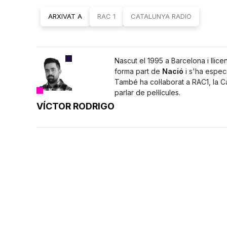
ARXIVAT A
RAC 1
CATALUNYA RADIO
Nascut el 1995 a Barcelona i llice
forma part de
Nació
i s'ha especi
També ha col·laborat a RAC1, la 
parlar de pel·lícules.
VÍCTOR RODRIGO