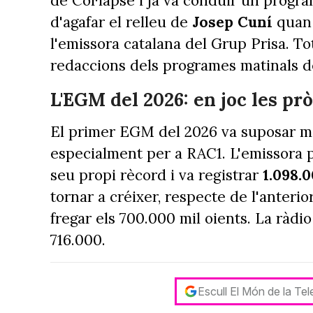
de Col·lapse i ja va conduir un program
d'agafar el relleu de
Josep Cuní
quan 
l'emissora catalana del Grup Prisa. T
redaccions dels programes matinals d
L'EGM del 2026: en joc les p
El primer EGM del 2026 va suposar mol
especialment per a RAC1. L'emissora p
seu propi rècord i va registrar
1.098.
tornar a créixer, respecte de l'anteri
fregar els 700.000 mil oients. La ràdio 
716.000.
Escull El Món de la Te