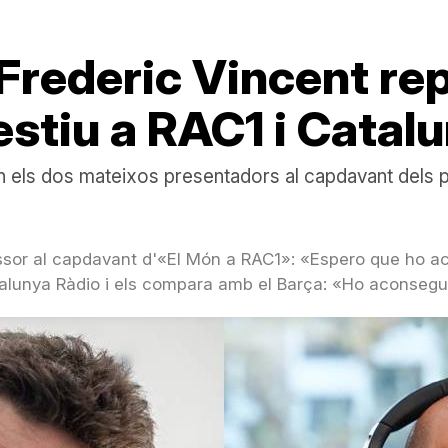
Frederic Vincent re
estiu a RAC1 i Catal
en els dos mateixos presentadors al capdavant dels 
sor al capdavant d'«El Món a RAC1»: «Espero que ho a
atalunya Ràdio i els compara amb el Barça: «Ho aconseg