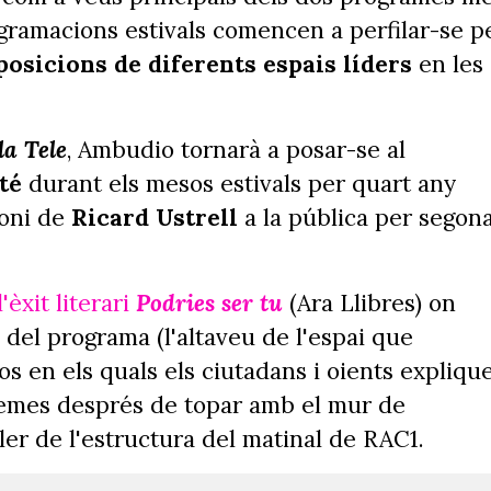
rogramacions estivals comencen a perfilar-se p
posicions de diferents espais líders
en les
la Tele
, Ambudio tornarà a posar-se al
té
durant els mesos estivals per quart any
moni de
Ricard Ustrell
a la pública per segon
'èxit literari
Podries ser tu
(Ara Llibres) on
del programa (l'altaveu de l'espai que
s en els quals els ciutadans i oients expliqu
blemes després de topar amb el mur de
ller de l'estructura del matinal de RAC1.