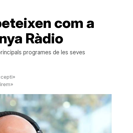
peteixen com a
unya Ràdio
principals programes de les seves
ccepti»
uirem»