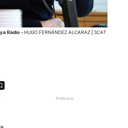
nya Ràdio -
HUGO FERNÁNDEZ ALCARAZ | 3CAT
book
ail
és