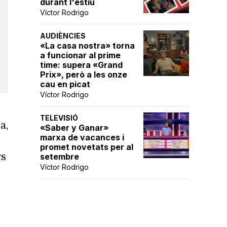
durant l'estiu
Víctor Rodrigo
AUDIÈNCIES
«La casa nostra» torna
a funcionar al prime
time: supera «Grand
Prix», però a les onze
cau en picat
Víctor Rodrigo
TELEVISIÓ
a,
«Saber y Ganar»
marxa de vacances i
promet novetats per al
ys
setembre
Víctor Rodrigo