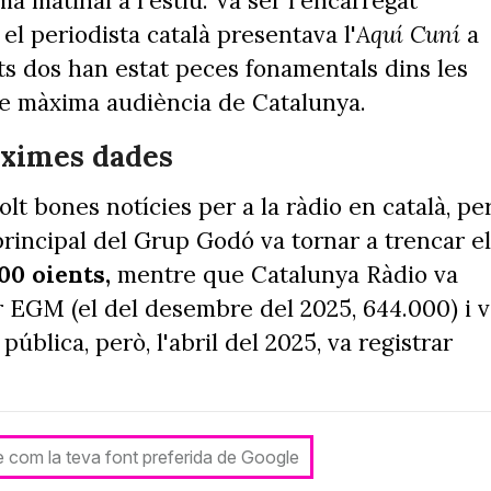
a matinal a l'estiu. Va ser l'encarregat
el periodista català presentava l'
Aquí Cuní
a
ots dos han estat peces fonamentals dins les
e màxima audiència de Catalunya.
ròximes dades
t bones notícies per a la ràdio en català, pe
rincipal del Grup Godó va tornar a trencar el
000 oients,
mentre que Catalunya Ràdio va
or EGM (el del desembre del 2025, 644.000) i 
pública, però, l'abril del 2025, va registrar
le com la teva font preferida de Google