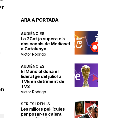
er
ARA A PORTADA
AUDIÈNCIES
La 2Cat ja supera els
dos canals de Mediaset
a Catalunya
a
Víctor Rodrigo
AUDIÈNCIES
El Mundial dona el
lideratge del juliol a
TVE en detriment de
TV3
en
Víctor Rodrigo
SÈRIES I PEL·LIS
Les millors pel·lícules
per posar-te calent