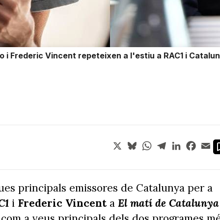
 i Frederic Vincent repeteixen a l'estiu a RAC1 i Catalu
X
Bluesky
WhatsApp
Telegram
LinkedIn
Face
Em
dues principals emissores de Catalunya per a
C1
i
Frederic Vincent
a
El matí de Catalunya
com a veus principals dels dos programes m