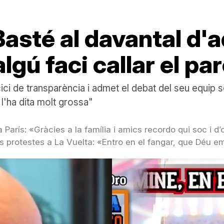
Basté al davantal d'
algú faci callar el p
ci de transparència i admet el debat del seu equip s
 l'ha dita molt grossa"
 París: «Gràcies a la família i amics recordo qui soc i d’
es protestes a La Vuelta: «Entro en el fangar, que Déu e