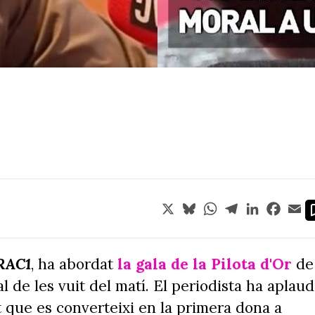
X
Bluesky
WhatsApp
Telegram
LinkedIn
Face
Em
RAC1
, ha abordat
la gala de la Pilota d'Or
de
al de les vuit del matí. El periodista ha aplaud
at que es converteixi en la primera dona a