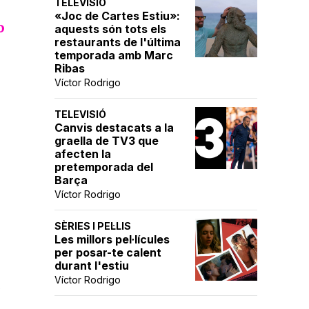
TELEVISIÓ
«Joc de Cartes Estiu»:
o
aquests són tots els
restaurants de l'última
temporada amb Marc
Ribas
Víctor Rodrigo
TELEVISIÓ
Canvis destacats a la
graella de TV3 que
afecten la
pretemporada del
Barça
Víctor Rodrigo
SÈRIES I PEL·LIS
Les millors pel·lícules
per posar-te calent
durant l'estiu
Víctor Rodrigo
é