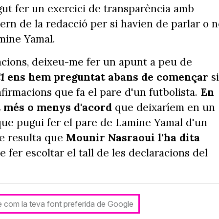
gut fer un exercici de transparència amb
tern de la redacció per si havien de parlar o 
amine Yamal.
acions, deixeu-me fer un apunt a peu de
1
ens hem preguntat abans de començar
si
firmacions que fa el pare d'un futbolista.
En
t més o menys d'acord
que deixaríem en un
 que pugui fer el pare de Lamine Yamal d'un
ue resulta que
Mounir Nasraoui l'ha dita
e fer escoltar el tall de les declaracions del
le com la teva font preferida de Google