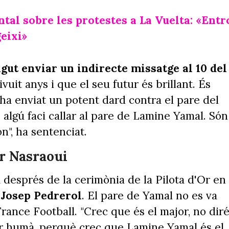
ntal sobre les protestes a La Vuelta: «Entr
eixi»
gut enviar un indirecte missatge al 10 del
uit anys i que el seu futur és brillant. És
n ha enviat un potent dard contra el pare del
e algú faci callar al pare de Lamine Yamal. Són
ón", ha sentenciat.
r Nasraoui
 després de la cerimònia de la Pilota d'Or en
e
Josep Pedrerol
. El pare de Yamal no es va
France Football. "Crec que és el major, no dir
ser humà, perquè crec que Lamine Yamal és el