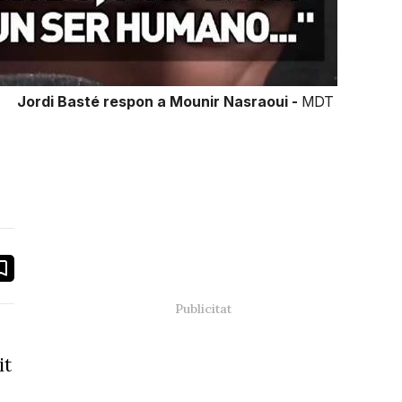
Jordi Basté respon a Mounir Nasraoui -
MDT
book
ail
it