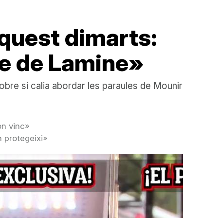
aquest dimarts:
are de Lamine»
obre si calia abordar les paraules de Mounir
on vinc»
m protegeixi»