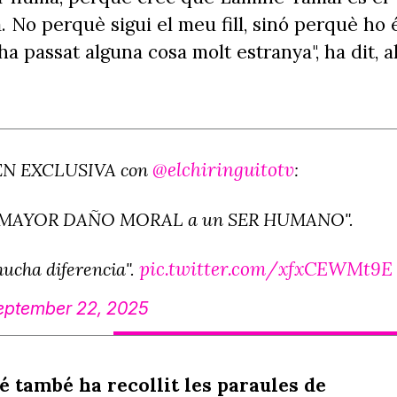
 No perquè sigui el meu fill, sinó perquè ho 
ha passat alguna cosa molt estranya", ha dit, a
@elchiringuitotv
EN EXCLUSIVA con
:
s el MAYOR DAÑO MORAL a un SER HUMANO".
pic.twitter.com/xfxCEWMt9E
ucha diferencia".
eptember 22, 2025
é també ha recollit les paraules de