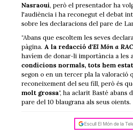
Nasraoui
, però el presentador ha vol
l'audiència i ha reconegut el debat in
sobre les declaracions del pare de L
"Abans que escoltem les seves declar
pàgina.
A la redacció d'
El Món a RAC
havíem de donar-li importància a les a
condicions normals, tots hem esta
segon o en un tercer pla la valoració
reconeixement del seu fill, però és q
molt grossa
", ha aclarit Basté abans d
pare del 10 blaugrana als seus oients.
Escull El Món de la Te