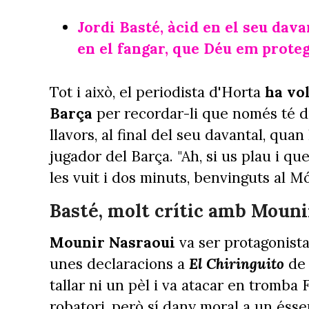
Jordi Basté, àcid en el seu dava
en el fangar, que Déu em proteg
Tot i això, el periodista d'Horta
ha vol
Barça
per recordar-li que només té div
llavors, al final del seu davantal, qua
jugador del Barça. "Ah, si us plau i qu
les vuit i dos minuts, benvinguts al M
Basté, molt crític amb Mouni
Mounir Nasraoui
va ser protagonista
unes declaracions a
El Chiringuito
d
tallar ni un pèl i va atacar en tromba 
robatori, però sí dany moral a un és