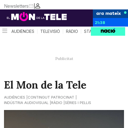
Newsletters
|
ara mateix
21:38
AUDIÈNCIES
TELEVISIÓ
RÀDIO
STAR SYSTEM
QUÈ 
El Mon de la Tele
AUDIÈNCIES
CONTINGUT PATROCINAT
INDÚSTRIA AUDIOVISUAL
RÀDIO
SÈRIES I PEL·LIS