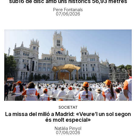
sub16 de disc amb uns històrics 56,93 metres
Pere Fontanals
07/06/2026
SOCIETAT
La missa del milió a Madrid: «Veure’l un sol segon
és molt especial»
Natàlia Pinyol
07/06/2026