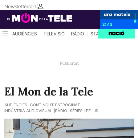
Newsletters
|
ara mateix
21:13
AUDIÈNCIES
TELEVISIÓ
RÀDIO
STAR SYSTEM
QUÈ 
El Mon de la Tele
AUDIÈNCIES
CONTINGUT PATROCINAT
INDÚSTRIA AUDIOVISUAL
RÀDIO
SÈRIES I PEL·LIS