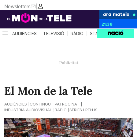
Newsletters
|
ara mateix
21:38
AUDIÈNCIES
TELEVISIÓ
RÀDIO
STAR SYSTEM
QUÈ 
El Mon de la Tele
AUDIÈNCIES
CONTINGUT PATROCINAT
INDÚSTRIA AUDIOVISUAL
RÀDIO
SÈRIES I PEL·LIS