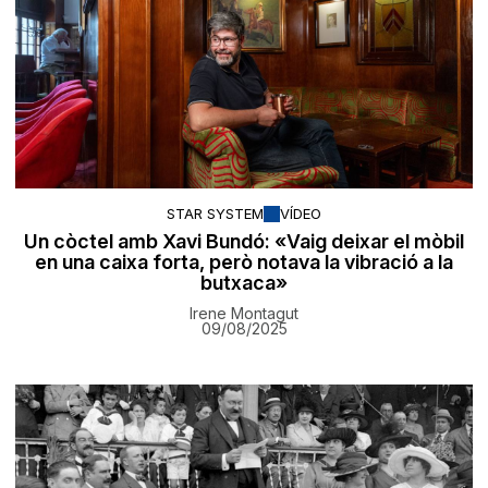
STAR SYSTEM
VÍDEO
Un còctel amb Xavi Bundó: «Vaig deixar el mòbil
en una caixa forta, però notava la vibració a la
butxaca»
Irene Montagut
09/08/2025