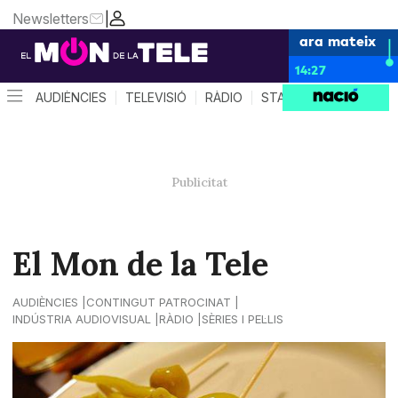
Newsletters
|
ara mateix
14:27
AUDIÈNCIES
TELEVISIÓ
RÀDIO
STAR SYSTEM
QUÈ 
El Mon de la Tele
AUDIÈNCIES
CONTINGUT PATROCINAT
INDÚSTRIA AUDIOVISUAL
RÀDIO
SÈRIES I PEL·LIS