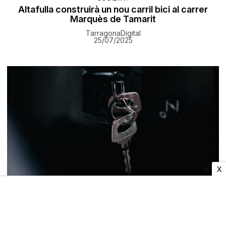
Altafulla construirà un nou carril bici al carrer
Marquès de Tamarit
TarragonaDigital
25/07/2025
X
COSES DE CASA
La funció oculta de les claus del cotxe ideal per
l'estiu