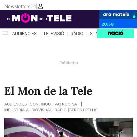
Newsletters
|
ara mateix
20:58
AUDIÈNCIES
TELEVISIÓ
RÀDIO
STAR SYSTEM
QUÈ 
El Mon de la Tele
AUDIÈNCIES
CONTINGUT PATROCINAT
INDÚSTRIA AUDIOVISUAL
RÀDIO
SÈRIES I PEL·LIS