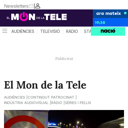
Newsletters
|
ara mateix
19:38
AUDIÈNCIES
TELEVISIÓ
RÀDIO
STAR SYSTEM
QUÈ 
El Mon de la Tele
AUDIÈNCIES
CONTINGUT PATROCINAT
INDÚSTRIA AUDIOVISUAL
RÀDIO
SÈRIES I PEL·LIS