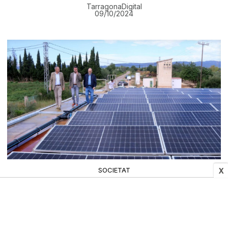
TarragonaDigital
09/10/2024
SOCIETAT
X
Deltebre, l'Aldea i Camarles reduiran la seua
dependència del CAT millorant els pous de la
mancomunitat Delta Tres
09/10/2024