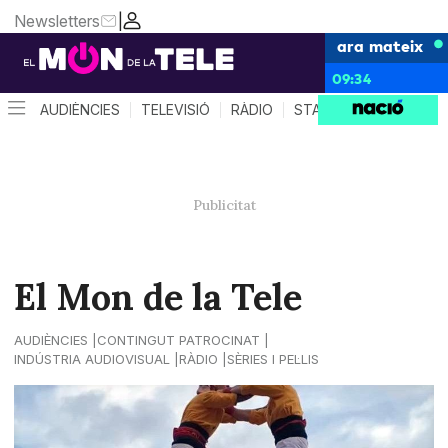
Newsletters
|
ara mateix
09:34
AUDIÈNCIES
TELEVISIÓ
RÀDIO
STAR SYSTEM
QUÈ 
El Mon de la Tele
AUDIÈNCIES
CONTINGUT PATROCINAT
INDÚSTRIA AUDIOVISUAL
RÀDIO
SÈRIES I PEL·LIS