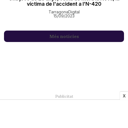
víctima de l'accident a l'N-420
TarragonaDigital
15/09/2023
Més notícies
X