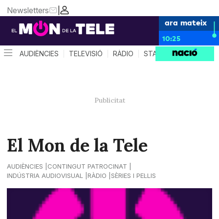
Newsletters
|
ara mateix
10:25
AUDIÈNCIES
TELEVISIÓ
RÀDIO
STAR SYSTEM
QUÈ 
El Mon de la Tele
AUDIÈNCIES
CONTINGUT PATROCINAT
INDÚSTRIA AUDIOVISUAL
RÀDIO
SÈRIES I PEL·LIS