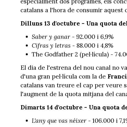
especialment dos programes, els concu
catalans a l'hora de consumir aquest
Dilluns 13 d'octubre - Una quota de
Saber y ganar
- 92.000 i 6,9%
Cifras y letras
- 88.000 i 4,8%
The Godfather 2 (pel·lícula) - 74.0
El dia de l'estrena del nou canal no v
d'una gran pel·lícula com la de
Franci
catalans van treure el cap per veure s
l'augment de la quota mitjana del cana
Dimarts 14 d'octubre - Una quota d
L'any que vas néixer
- 106.000 i 7,