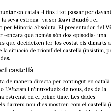
untar en català -i fins i tot passar per davan
 la seva estrena- va ser
Xavi Bundó
i el
ït per Minoria Absoluta. El presentador del
V
r -encara que només són dos episodis- una
ors que decideixen fer-los costat els dimarts a
e la situació de triomf del castellà (insistim, p
ades.
el castellà
ta de manera directa per contingut en català.
o
L'Altaveu
i n'introdueix de nous, des de la
ha estrenat en el prime time. Les dades
ls darrers nou dies mostren com el castellà (