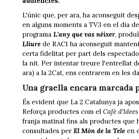
audiències.
L'únic que, per ara, ha aconseguit desp
en alguns moments a TV3 en el dia de
programa
L'any que vas néixer
, produ
Lliure
de RAC1 ha aconseguit manteni
certa fidelitat per part dels espectad
la nit. Per intentar treure l'entrellat d
ara) a la 2Cat, ens centrarem en les d
Una graella encara marcada p
És evident que La 2 Catalunya ja apos
Reforça productes com el
Cafè d'Idees
franja matinal fins als productes que 
consultades per
El Món de la Tele
en e