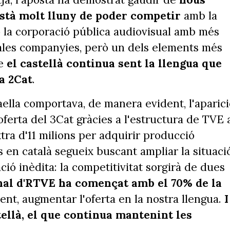
stà molt lluny de poder competir
amb la
o la corporació pública audiovisual amb més
males companyies, però un dels elements més
ue
el castellà continua sent la llengua que
la 2Cat
.
aella comportava, de manera evident, l'aparic
oferta del 3Cat gràcies a l'estructura de TVE 
tra d'11 milions per adquirir producció
 en català segueix buscant ampliar la situaci
ació inèdita: la competitivitat sorgirà de dues
nal d'RTVE ha començat amb el 70% de la
ent, augmentar l'oferta en la nostra llengua.
I
tellà, el que continua mantenint les