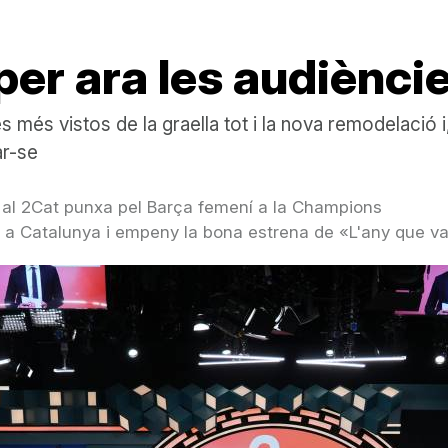
 per ara les audiènci
més vistos de la graella tot i la nova remodelació i,
ar-se
 al 2Cat punxa pel Barça femení a la Champions
à a Catalunya i empeny la bona estrena de «L'any que va