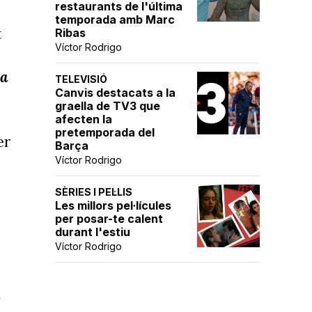
restaurants de l'última
temporada amb Marc
t
Ribas
Víctor Rodrigo
ia
TELEVISIÓ
Canvis destacats a la
graella de TV3 que
afecten la
pretemporada del
er
Barça
Víctor Rodrigo
SÈRIES I PEL·LIS
Les millors pel·lícules
per posar-te calent
durant l'estiu
Víctor Rodrigo
i