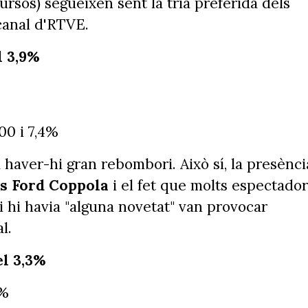
rsos) segueixen sent la tria preferida dels
 canal d'RTVE.
l 3,9%
00 i 7,4%
a haver-hi gran rebombori. Això sí, la presènci
s Ford Coppola
i el fet que molts espectador
i hi havia "alguna novetat" van provocar
l.
el 3,3%
1%