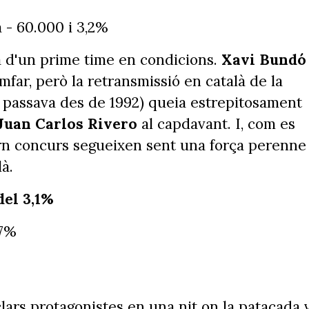
 - 60.000 i 3,2%
 d'un prime time en condicions.
Xavi Bundó
far, però la retransmissió en català de la
e passava des de 1992) queia estrepitosament
Juan Carlos Rivero
al capdavant. I, com es
ern concurs segueixen sent una força perenne
là.
del 3,1%
,7%
clars protagonistes en una nit on la patacada 