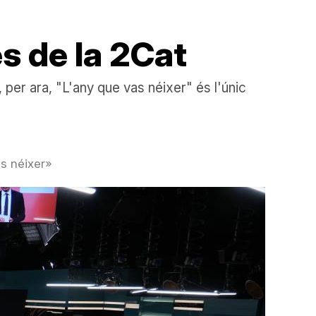
es de la 2Cat
 per ara, "L'any que vas néixer" és l'únic
s néixer»