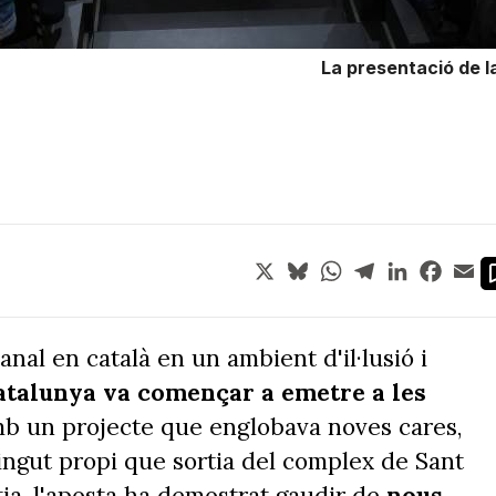
La presentació de la
X
Bluesky
WhatsApp
Telegram
LinkedIn
Face
Em
nal en català en un ambient d'il·lusió i
atalunya va començar a emetre a les
b un projecte que englobava noves cares,
ingut propi que sortia del complex de Sant
tja, l'aposta ha demostrat gaudir de
nous