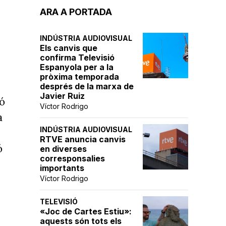
ARA A PORTADA
INDÚSTRIA AUDIOVISUAL
Els canvis que
confirma Televisió
Espanyola per a la
pròxima temporada
després de la marxa de
Javier Ruiz
ió
Víctor Rodrigo
a
INDÚSTRIA AUDIOVISUAL
RTVE anuncia canvis
ó
en diverses
corresponsalies
importants
Víctor Rodrigo
TELEVISIÓ
«Joc de Cartes Estiu»:
aquests són tots els