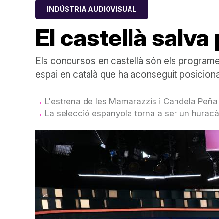
INDÚSTRIA AUDIOVISUAL
El castellà salva
Els concursos en castellà són els programes 
espai en català que ha aconseguit posicion
L'estrena de les Mamarazzis i Candela Peña
La selecció espanyola torna a ser un hurac