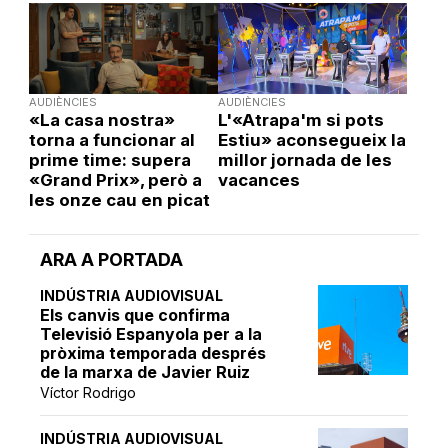
AUDIÈNCIES
AUDIÈNCIES
«La casa nostra»
L'«Atrapa'm si pots
torna a funcionar al
Estiu» aconsegueix la
prime time: supera
millor jornada de les
«Grand Prix», però a
vacances
les onze cau en picat
ARA A PORTADA
INDÚSTRIA AUDIOVISUAL
Els canvis que confirma
Televisió Espanyola per a la
pròxima temporada després
de la marxa de Javier Ruiz
Víctor Rodrigo
INDÚSTRIA AUDIOVISUAL