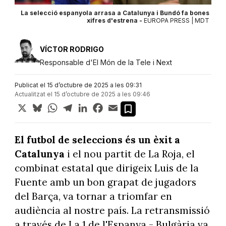
La selecció espanyola arrasa a Catalunya i Bundó fa bones
xifres d'estrena -
EUROPA PRESS | MDT
VÍCTOR RODRIGO
Responsable d'El Món de la Tele i Next
Publicat el 15 d’octubre de 2025 a les 09:31
Actualitzat el 15 d’octubre de 2025 a les 09:46
X
Bluesky
WhatsApp
Telegram
LinkedIn
Facebook
Email
El futbol de seleccions és un èxit a
Catalunya
i el nou partit de La Roja, el
combinat estatal que dirigeix Luis de la
Fuente amb un bon grapat de jugadors
del Barça, va tornar a triomfar en
audiència al nostre país. La retransmissió
a través de La 1 de l'Espanya - Bulgària va