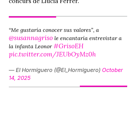
concurs de Llucià Ferrer.
“Me gustaría conocer sus valores”, a
@susannagriso
le encantaría entrevistar a
#GrisoEH
la infanta Leonor
pic.twitter.com/JEUbOyMz0h
— El Hormiguero (@El_Hormiguero)
October
14, 2025