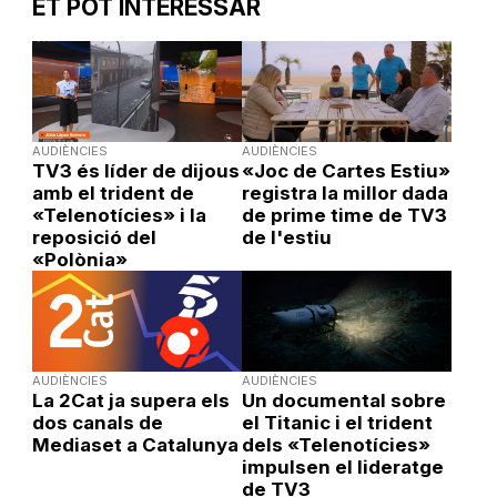
ET POT INTERESSAR
AUDIÈNCIES
AUDIÈNCIES
TV3 és líder de dijous
«Joc de Cartes Estiu»
amb el trident de
registra la millor dada
«Telenotícies» i la
de prime time de TV3
reposició del
de l'estiu
«Polònia»
AUDIÈNCIES
AUDIÈNCIES
La 2Cat ja supera els
Un documental sobre
dos canals de
el Titanic i el trident
Mediaset a Catalunya
dels «Telenotícies»
impulsen el lideratge
de TV3