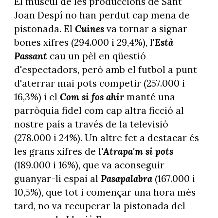
El múscul de les produccions de Sant
Joan Despí no han perdut cap mena de
pistonada. El
Cuines
va tornar a signar
bones xifres (294.000 i 29,4%), l'
Està
Passant
cau un pèl en qüestió
d'espectadors, però amb el futbol a punt
d'aterrar mai pots competir (257.000 i
16,3%) i el
Com si fos ahir
manté una
parròquia fidel com cap altra ficció al
nostre país a través de la televisió
(278.000 i 24%). Un altre fet a destacar és
les grans xifres de l'
Atrapa'm si pots
(189.000 i 16%), que va aconseguir
guanyar-li espai al
Pasapalabra
(167.000 i
10,5%), que tot i començar una hora més
tard, no va recuperar la pistonada del