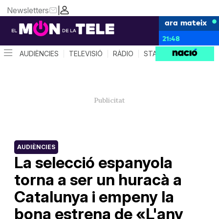
Newsletters
|
ara mateix
21:48
AUDIÈNCIES
TELEVISIÓ
RÀDIO
STAR SYSTEM
QUÈ 
AUDIÈNCIES
La selecció espanyola
torna a ser un huracà a
Catalunya i empeny la
bona estrena de «L'any