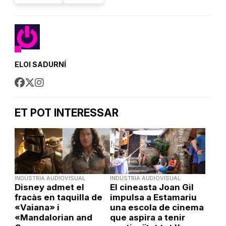
ELOI SADURNÍ
ET POT INTERESSAR
INDÚSTRIA AUDIOVISUAL
INDÚSTRIA AUDIOVISUAL
Disney admet el
El cineasta Joan Gil
fracàs en taquilla de
impulsa a Estamariu
«Vaiana» i
una escola de cinema
«Mandalorian and
que aspira a tenir