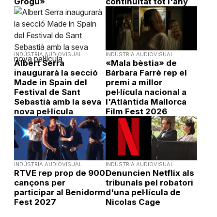
Grogu»
continuïtat tot l'any
INDÚSTRIA AUDIOVISUAL
INDÚSTRIA AUDIOVISUAL
Albert Serra
«Mala bèstia» de
inaugurarà la secció
Bàrbara Farré rep el
Made in Spain del
premi a millor
Festival de Sant
pel·lícula nacional a
Sebastià amb la seva
l'Atlàntida Mallorca
nova pel·lícula
Film Fest 2026
INDÚSTRIA AUDIOVISUAL
INDÚSTRIA AUDIOVISUAL
RTVE rep prop de 900
Denuncien Netflix als
cançons per
tribunals pel robatori
participar al Benidorm
d'una pel·lícula de
Fest 2027
Nicolas Cage