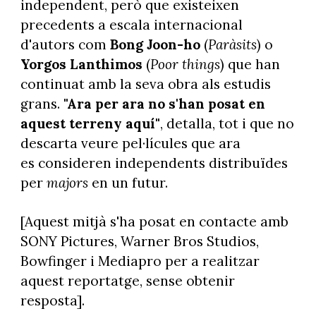
independent, però que existeixen
precedents a escala internacional
d'autors com
Bong Joon-ho
(
Paràsits
) o
Yorgos Lanthimos
(
Poor things
) que han
continuat amb la seva obra als estudis
grans.
"Ara per ara no s'han posat en
aquest terreny aquí"
, detalla, tot i que no
descarta veure pel·lícules que ara
es consideren independents distribuïdes
per
majors
en un futur.
[Aquest mitjà s'ha posat en contacte amb
SONY Pictures, Warner Bros Studios,
Bowfinger i Mediapro per a realitzar
aquest reportatge, sense obtenir
resposta].