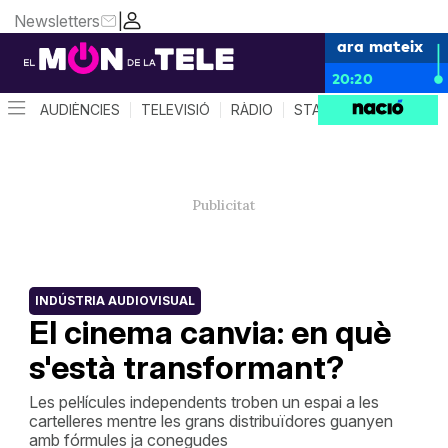
Newsletters
|
ara mateix
20:20
AUDIÈNCIES
TELEVISIÓ
RÀDIO
STAR SYSTEM
QUÈ 
INDÚSTRIA AUDIOVISUAL
El cinema canvia: en què
s'està transformant?
Les pel·lícules independents troben un espai a les
cartelleres mentre les grans distribuïdores guanyen
amb fórmules ja conegudes