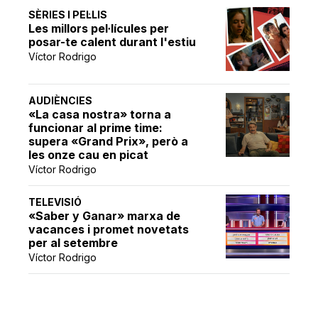
SÈRIES I PEL·LIS
Les millors pel·lícules per
posar-te calent durant l'estiu
Víctor Rodrigo
AUDIÈNCIES
«La casa nostra» torna a
funcionar al prime time:
supera «Grand Prix», però a
les onze cau en picat
Víctor Rodrigo
TELEVISIÓ
«Saber y Ganar» marxa de
vacances i promet novetats
per al setembre
Víctor Rodrigo