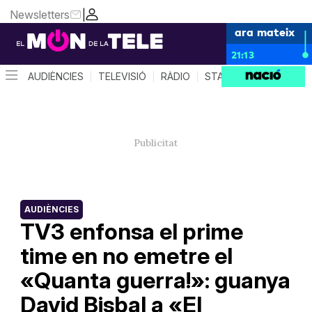
Newsletters
|
ara mateix
21:13
AUDIÈNCIES
TELEVISIÓ
RÀDIO
STAR SYSTEM
QUÈ 
AUDIÈNCIES
TV3 enfonsa el prime
time en no emetre el
«Quanta guerra!»: guanya
David Bisbal a «El