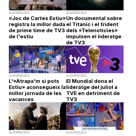
AUDIÈNCIES
AUDIÈNCIES
«Joc de Cartes Estiu»
Un documental sobre
registra la millor dada
el Titanic i el trident
de prime time de TV3
dels «Telenotícies»
de l'estiu
impulsen el lideratge
de TV3
AUDIÈNCIES
AUDIÈNCIES
L'«Atrapa'm si pots
El Mundial dona el
Estiu» aconsegueix la
lideratge del juliol a
millor jornada de les
TVE en detriment de
vacances
TV3
AUDIÈNCIES
AUDIÈNCIES