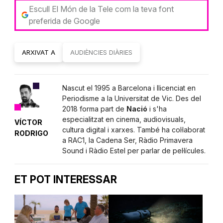
Escull El Món de la Tele com la teva font
preferida de Google
ARXIVAT A
AUDIÈNCIES DIÀRIES
Nascut el 1995 a Barcelona i llicenciat en
Periodisme a la Universitat de Vic. Des del
2018 forma part de
Nació
i s'ha
especialitzat en cinema, audiovisuals,
VÍCTOR
cultura digital i xarxes. També ha col·laborat
RODRIGO
a RAC1, la Cadena Ser, Ràdio Primavera
Sound i Ràdio Estel per parlar de pel·lícules.
ET POT INTERESSAR