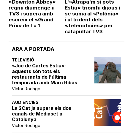
«Downton Abbey»
L'«Atrapa'm si pots
regna diumenge a
Estiu» triomfa dijous i
TV3 i supera amb
se suma al «Polònia»
escreix el «Grand
i al trident dels
Prix» de La 1
«Telenotícies» per
catapultar TV3
ARA A PORTADA
TELEVISIÓ
«Joc de Cartes Estiu»:
aquests són tots els
restaurants de l'última
temporada amb Marc Ribas
Víctor Rodrigo
AUDIÈNCIES
La 2Cat ja supera els dos
canals de Mediaset a
Catalunya
Víctor Rodrigo