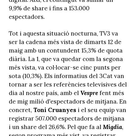
9,9% de share i fins a 153.000
espectadors.
Tot i aquesta situació nocturna, TV3 va
ser la cadena més vista de dimarts 12 de
maig amb un contundent 15,3% de quota
diària. La 1, que va quedar com la segona
més vista, va col·locar-se cinc punts per
sota (10,3%). Els informatius del 3Cat van
tornar a ser les referències televisives del
dia al nostre país, amb el
Vespre
fent més
de mig milió d'espectadors de mitjana. En
concret,
Toni Cruanyes
i el seu equip van
registrar 507.000 espectadors de mitjana
i un share del 26,6%. Pel que fa al
Migdia
,
segon programa més vist, va registrar