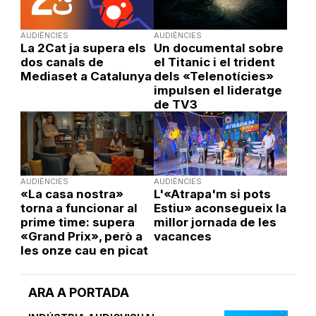
AUDIÈNCIES
AUDIÈNCIES
La 2Cat ja supera els
Un documental sobre
dos canals de
el Titanic i el trident
Mediaset a Catalunya
dels «Telenotícies»
impulsen el lideratge
de TV3
AUDIÈNCIES
AUDIÈNCIES
«La casa nostra»
L'«Atrapa'm si pots
torna a funcionar al
Estiu» aconsegueix la
prime time: supera
millor jornada de les
«Grand Prix», però a
vacances
les onze cau en picat
ARA A PORTADA