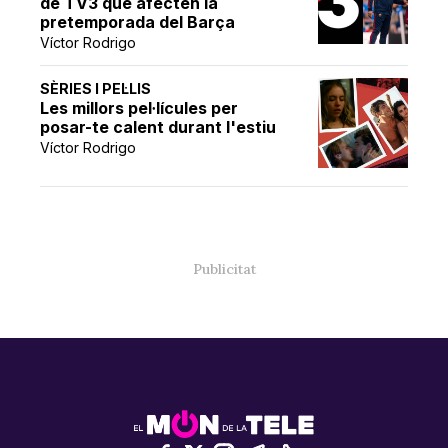
de TV3 que afecten la
pretemporada del Barça
Víctor Rodrigo
SÈRIES I PEL·LIS
Les millors pel·lícules per
posar-te calent durant l'estiu
Víctor Rodrigo