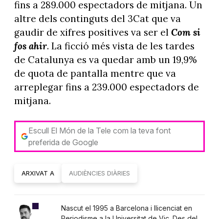
fins a 289.000 espectadors de mitjana. Un
altre dels continguts del 3Cat que va
gaudir de xifres positives va ser el
Com si
fos ahir
. La ficció més vista de les tardes
de Catalunya es va quedar amb un 19,9%
de quota de pantalla mentre que va
arreplegar fins a 239.000 espectadors de
mitjana.
Escull El Món de la Tele com la teva font
preferida de Google
ARXIVAT A
AUDIÈNCIES DIÀRIES
Nascut el 1995 a Barcelona i llicenciat en
Periodisme a la Universitat de Vic. Des del