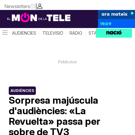
Newsletters
|
ara mateix
19:09
AUDIÈNCIES
TELEVISIÓ
RÀDIO
STAR SYSTEM
QUÈ 
AUDIÈNCIES
Sorpresa majúscula
d'audiències: «La
Revuelta» passa per
sobre de TV3