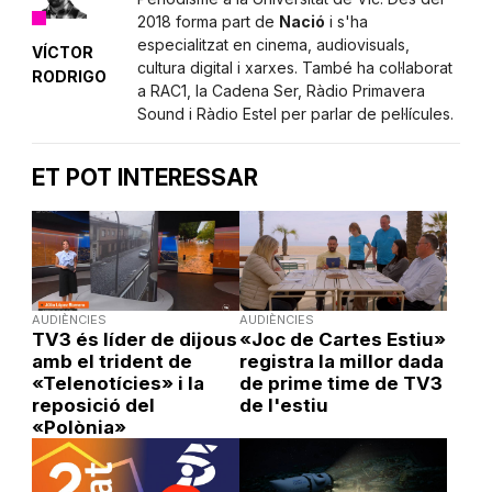
2018 forma part de
Nació
i s'ha
especialitzat en cinema, audiovisuals,
VÍCTOR
cultura digital i xarxes. També ha col·laborat
RODRIGO
a RAC1, la Cadena Ser, Ràdio Primavera
Sound i Ràdio Estel per parlar de pel·lícules.
ET POT INTERESSAR
AUDIÈNCIES
AUDIÈNCIES
TV3 és líder de dijous
«Joc de Cartes Estiu»
amb el trident de
registra la millor dada
«Telenotícies» i la
de prime time de TV3
reposició del
de l'estiu
«Polònia»