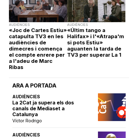
AUDIÈNCIES
AUDIÈNCIES
«Joc de Cartes Estiu»
«Últim tango a
catapulta TV3 en les
Halifax» i l'«Atrapa'm
audiències de
si pots Estiu»
dimecres i comença
aguanten la tarda de
el compte enrere per
TV3 per superar La 1
a l'adeu de Marc
Ribas
ARA A PORTADA
AUDIÈNCIES
La 2Cat ja supera els dos
canals de Mediaset a
Catalunya
Víctor Rodrigo
AUDIÈNCIES