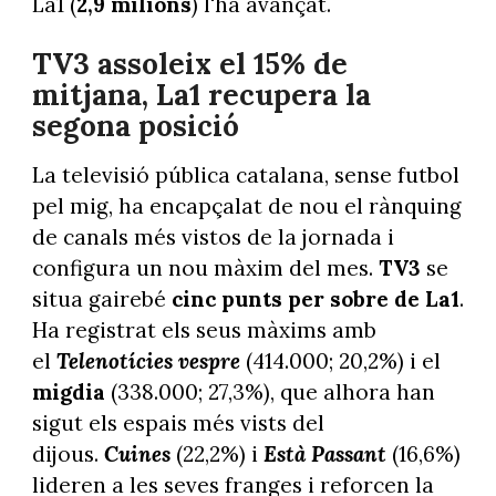
La1 (
2,9 milions
) l'ha avançat.
TV3 assoleix el 15% de
mitjana, La1 recupera la
segona posició
La televisió pública catalana, sense futbol
pel mig, ha encapçalat de nou el rànquing
de canals més vistos de la jornada i
configura un nou màxim del mes.
TV3
se
situa gairebé
cinc punts per sobre de La1
.
Ha registrat els seus màxims amb
el
Telenotícies vespre
(414.000; 20,2%) i el
migdia
(338.000; 27,3%), que alhora han
sigut els espais més vists del
dijous.
Cuines
(22,2%) i
Està Passant
(16,6%)
lideren a les seves franges i reforcen la