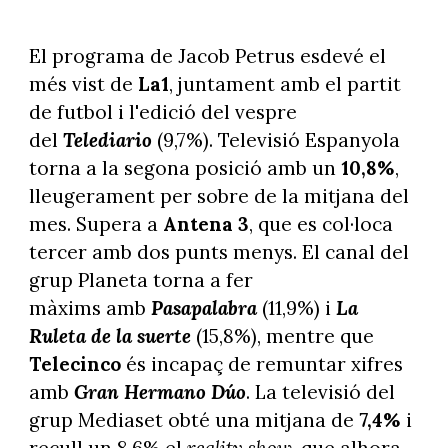
El programa de Jacob Petrus esdevé el
més vist de
La1
, juntament amb el partit
de futbol i l'edició del vespre
del
Telediario
(9,7%). Televisió Espanyola
torna a la segona posició amb un
10,8%
,
lleugerament per sobre de la mitjana del
mes. Supera a
Antena 3
, que es col·loca
tercer amb dos punts menys. El canal del
grup Planeta torna a fer
màxims amb
Pasapalabra
(11,9%) i
La
Ruleta de la suerte
(15,8%), mentre que
Telecinco
és incapaç de remuntar xifres
amb
Gran Hermano
Dúo
. La televisió del
grup Mediaset obté una mitjana de
7,4%
i
recull un 8,6% el
reality show
, que alhora