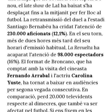
nou, el
late show
de La1 ha baixat s'ha
desplaçat fins a la mitjanit per fer lloc al
futbol. La retransmissió del duel a l'estadi
Santiago Bernabéu ha cridat l'atenció de
230.000 aficionats
(
12,1%
). En el seu torn,
més de dues hores més tard del seu
horari d'emissió habitual,
La Revuelta
ha
acaparat l'atenció de
98.000 espectadors
(16%). El format de Broncano, que ha
comptat amb la visita del cineasta
Fernando Arrabal
i l'actriu
Carolina
Yuste
, ha tornat a baixar en audiències
per segona vegada consecutiva. En
comparació, perd 20.000 televidents
respecte al dimecres, que també va ser
afectat pel futbol. Si ens fixem en les