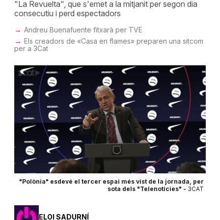
"La Revuelta", que s'emet a la mitjanit per segon dia
consecutiu i perd espectadors
Andreu Buenafuente fitxarà per TVE
Els creadors de «Casa en flames» preparen una sitcom
per a 3Cat
"Polònia" esdevé el tercer espai més vist de la jornada, per
sota dels "Telenotícies" -
3CAT
ELOI SADURNÍ