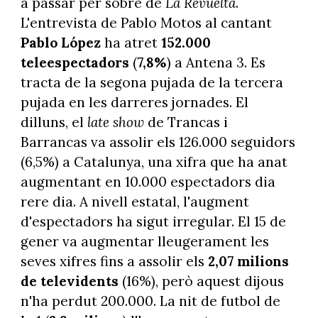
a passar per sobre de
La Revuelta
.
L'entrevista de Pablo Motos al cantant
Pablo López
ha atret
152.000
teleespectadors
(
7,8%
) a Antena 3. Es
tracta de la segona pujada de la tercera
pujada en les darreres jornades. El
dilluns, el
late show
de Trancas i
Barrancas va assolir els 126.000 seguidors
(6,5%) a Catalunya, una xifra que ha anat
augmentant en 10.000 espectadors dia
rere dia. A nivell estatal, l'augment
d'espectadors ha sigut irregular. El 15 de
gener va augmentar lleugerament les
seves xifres fins a assolir els
2,07 milions
de televidents
(16%), però aquest dijous
n'ha perdut 200.000. La nit de futbol de