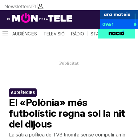
Newsletters
|
ara mateix
09:51
AUDIÈNCIES
TELEVISIÓ
RÀDIO
STAR SYSTEM
QUÈ 
AUDIÈNCIES
El «Polònia» més
futbolístic regna sol la nit
del dijous
La sàtira política de TV3 triomfa sense competir amb