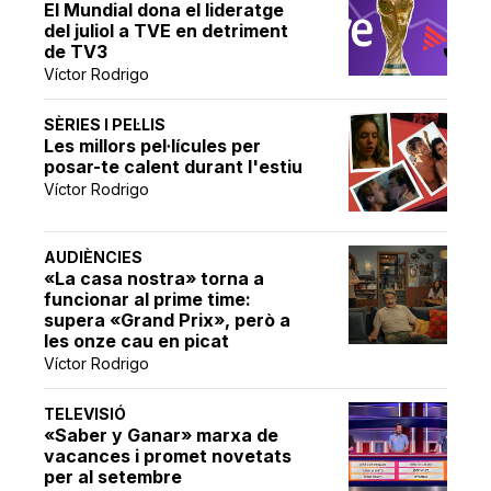
El Mundial dona el lideratge
del juliol a TVE en detriment
de TV3
Víctor Rodrigo
SÈRIES I PEL·LIS
Les millors pel·lícules per
posar-te calent durant l'estiu
Víctor Rodrigo
AUDIÈNCIES
«La casa nostra» torna a
funcionar al prime time:
supera «Grand Prix», però a
les onze cau en picat
Víctor Rodrigo
TELEVISIÓ
«Saber y Ganar» marxa de
vacances i promet novetats
per al setembre