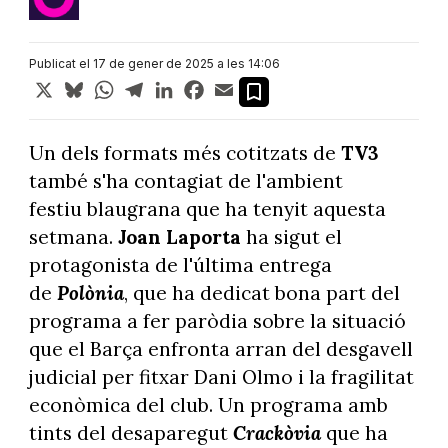
Publicat el 17 de gener de 2025 a les 14:06
X
Bluesky
WhatsApp
Telegram
LinkedIn
Facebook
Email
Un dels formats més cotitzats de
TV3
també s'ha contagiat de l'ambient
festiu blaugrana que ha tenyit aquesta
setmana.
Joan Laporta
ha sigut el
protagonista de l'última entrega
de
Polònia
, que ha dedicat bona part del
programa a fer paròdia sobre la situació
que el Barça enfronta arran del desgavell
judicial per fitxar Dani Olmo i la fragilitat
econòmica del club. Un programa amb
tints del desaparegut
Crackòvia
que ha