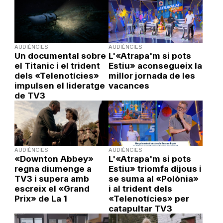
AUDIÈNCIES
AUDIÈNCIES
Un documental sobre
L'«Atrapa'm si pots
el Titanic i el trident
Estiu» aconsegueix la
dels «Telenotícies»
millor jornada de les
impulsen el lideratge
vacances
de TV3
AUDIÈNCIES
AUDIÈNCIES
«Downton Abbey»
L'«Atrapa'm si pots
regna diumenge a
Estiu» triomfa dijous i
TV3 i supera amb
se suma al «Polònia»
escreix el «Grand
i al trident dels
Prix» de La 1
«Telenotícies» per
catapultar TV3