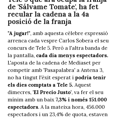
de 'Sálvame Tomate', ha fet
recular la cadena a la 4a
posició de la franja
"A jugar!"
, amb aquesta cèlebre expressió
arrenca cada vespre Carlos Sobera el seu
concurs de Tele 5. Però a l'altra banda de
la pantalla,
cada dia menys espectadors.
L'aposta de la cadena de Mediaset per
competir amb 'Pasapalabra' a Antena 3,
no ha tingut l'èxit esperat i
podria tenir
els dies comptats a Tele 5.
Aquest
dimecres,
'El Precio Justo'
, va fer el seu
mínim amb un baix
7,3% i només 151.000
espectadors
. A la mateixa hora, 456.000
espectadors i un 23,4% de quota, estaven