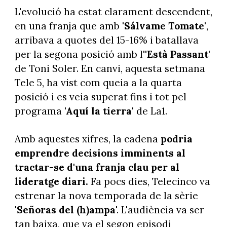
L'evolució ha estat clarament descendent,
en una franja que amb
'Sálvame Tomate'
,
arribava a quotes del 15-16% i batallava
per la segona posició amb l''
Està Passant'
de Toni Soler. En canvi, aquesta setmana
Tele 5, ha vist com queia a la quarta
posició i es veia superat fins i tot pel
programa
'Aquí la tierra'
de La1.
Amb aquestes xifres, la cadena
podria
emprendre decisions imminents al
tractar-se d'una franja clau per al
lideratge diari.
Fa pocs dies, Telecinco va
estrenar la nova temporada de la sèrie
'Señoras del (h)ampa
'. L'audiència va ser
tan baixa, que va el segon episodi