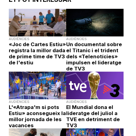
AUDIÈNCIES
AUDIÈNCIES
«Joc de Cartes Estiu»
Un documental sobre
registra la millor dada
el Titanic i el trident
de prime time de TV3
dels «Telenotícies»
de l'estiu
impulsen el lideratge
de TV3
AUDIÈNCIES
AUDIÈNCIES
L'«Atrapa'm si pots
El Mundial dona el
Estiu» aconsegueix la
lideratge del juliol a
millor jornada de les
TVE en detriment de
vacances
TV3