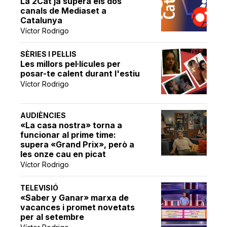
La 2Cat ja supera els dos
canals de Mediaset a
Catalunya
Víctor Rodrigo
SÈRIES I PEL·LIS
Les millors pel·lícules per
posar-te calent durant l'estiu
Víctor Rodrigo
AUDIÈNCIES
«La casa nostra» torna a
funcionar al prime time:
supera «Grand Prix», però a
les onze cau en picat
Víctor Rodrigo
TELEVISIÓ
«Saber y Ganar» marxa de
vacances i promet novetats
per al setembre