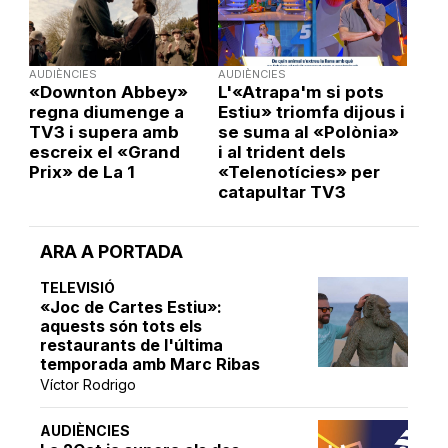
AUDIÈNCIES
AUDIÈNCIES
«Downton Abbey»
L'«Atrapa'm si pots
regna diumenge a
Estiu» triomfa dijous i
TV3 i supera amb
se suma al «Polònia»
escreix el «Grand
i al trident dels
Prix» de La 1
«Telenotícies» per
catapultar TV3
ARA A PORTADA
TELEVISIÓ
«Joc de Cartes Estiu»:
aquests són tots els
restaurants de l'última
temporada amb Marc Ribas
Víctor Rodrigo
AUDIÈNCIES