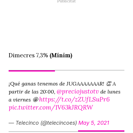
Dimecres 7,3%
(Mínim)
¡Qué ganas tenemos de JUGAAAAAAAR! 👏 A
@preciojustotv
partir de las 20:00,
de lunes
https://t.co/zZUfLSuPr6
a viernes 🤩
pic.twitter.com/1V63kJRQRW
— Telecinco (@telecincoes)
May 5, 2021