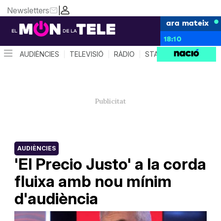
Newsletters
|
ara mateix
18:10
AUDIÈNCIES
TELEVISIÓ
RÀDIO
STAR SYSTEM
QUÈ 
AUDIÈNCIES
'El Precio Justo' a la corda
fluixa amb nou mínim
d'audiència