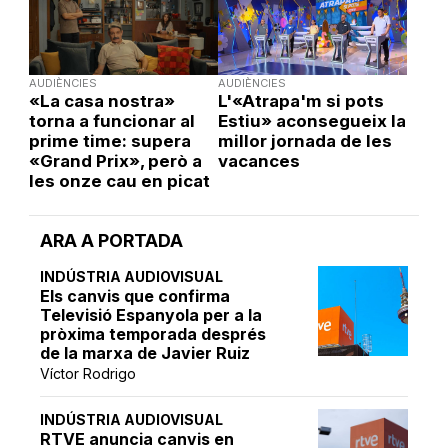
AUDIÈNCIES
AUDIÈNCIES
«La casa nostra»
L'«Atrapa'm si pots
torna a funcionar al
Estiu» aconsegueix la
prime time: supera
millor jornada de les
«Grand Prix», però a
vacances
les onze cau en picat
ARA A PORTADA
INDÚSTRIA AUDIOVISUAL
Els canvis que confirma
Televisió Espanyola per a la
pròxima temporada després
de la marxa de Javier Ruiz
Víctor Rodrigo
INDÚSTRIA AUDIOVISUAL
RTVE anuncia canvis en