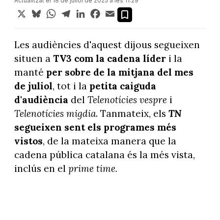
Actualitzat el 18 de juliol de 2025 a les 11:29
X
Bluesky
WhatsApp
Telegram
LinkedIn
Facebook
Email
Les audiències d'aquest dijous segueixen
situen a
TV3 com la cadena líder
i la
manté
per sobre de la mitjana del mes
de juliol
, tot i la
petita caiguda
d'audiència
del
Telenotícies vespre
i
Telenotícies migdia
. Tanmateix, els
TN
segueixen sent els programes més
vistos
, de la mateixa manera que la
cadena pública catalana és la més vista,
inclús en el
prime time.