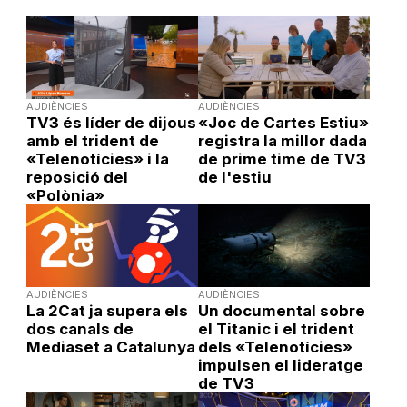
AUDIÈNCIES
AUDIÈNCIES
TV3 és líder de dijous
«Joc de Cartes Estiu»
amb el trident de
registra la millor dada
«Telenotícies» i la
de prime time de TV3
reposició del
de l'estiu
«Polònia»
AUDIÈNCIES
AUDIÈNCIES
La 2Cat ja supera els
Un documental sobre
dos canals de
el Titanic i el trident
Mediaset a Catalunya
dels «Telenotícies»
impulsen el lideratge
de TV3