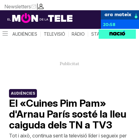
Newsletters
|
ara mateix
20:58
AUDIÈNCIES
TELEVISIÓ
RÀDIO
STAR SYSTEM
QUÈ 
AUDIÈNCIES
El «Cuines Pim Pam»
d'Arnau París sosté la lleu
caiguda dels TN a TV3
Tot i això, continua sent la televisió líder i segueix per