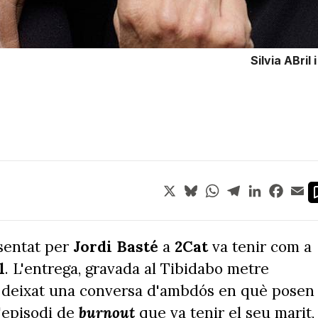
Silvia ABri
X
Bluesky
WhatsApp
Telegram
LinkedIn
Face
Em
sentat per
Jordi Basté
a
2Cat
va tenir com a
l
. L'entrega, gravada al Tibidabo metre
a deixat una conversa d'ambdós en què posen
'episodi de
burnout
que va tenir el seu marit,