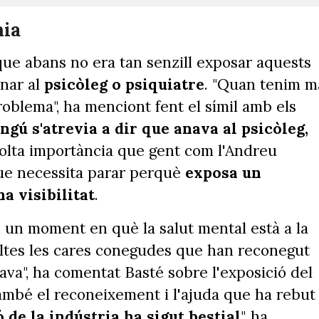
nia
 que abans no era tan senzill exposar aquests
anar al
psicòleg o psiquiatre
. "Quan tenim m
blema", ha menciont fent el símil amb els
ngú s'atrevia a dir que anava al psicòleg,
 molta importància que gent com l'Andreu
ue necessita parar perquè
exposa un
a visibilitat
.
 un moment en què la salut mental està a la
oltes les cares conegudes que han reconegut
ava", ha comentat Basté sobre l'exposició del
també el reconeixement i l'ajuda que ha rebut
de la indústria ha sigut bestial
", ha