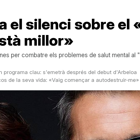
ca el silenci sobre e
tà millor»
ines per combatre els problemes de salut mental al 
un programa clau: s'emetrà després del debut d'Arbeloa
cos de la seva vida: «Vaig començar a autodestruir-me»