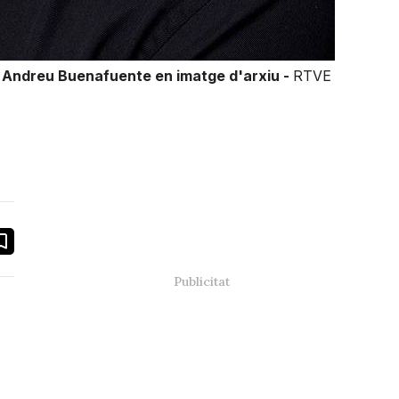
l i Andreu Buenafuente en imatge d'arxiu -
RTVE
book
ail