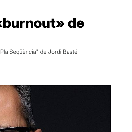
l «burnout» de
"Pla Seqüència" de Jordi Basté