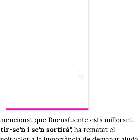
ha mencionat que Buenafuente està millorant.
tir-se'n i se'n sortirà
", ha rematat el
molt valor a la importància de demanar ajuda