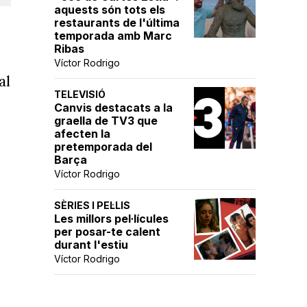
aquests són tots els
restaurants de l'última
temporada amb Marc
Ribas
Víctor Rodrigo
al
TELEVISIÓ
Canvis destacats a la
graella de TV3 que
afecten la
pretemporada del
Barça
Víctor Rodrigo
SÈRIES I PEL·LIS
Les millors pel·lícules
per posar-te calent
durant l'estiu
Víctor Rodrigo