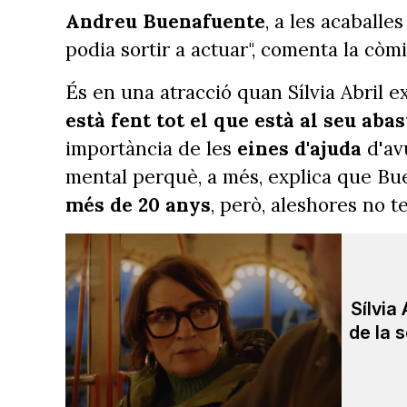
Andreu Buenafuente
, a les acaballe
podia sortir a actuar", comenta la còmi
És en una atracció quan Sílvia Abril exp
està fent tot el que està al seu abas
importància de les
eines d'ajuda
d'av
mental perquè, a més, explica que B
més de 20 anys
, però, aleshores no t
Sílvia
de la 