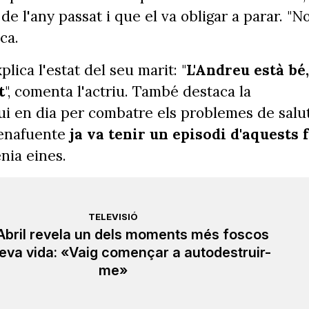
s de l'any passat i que el va obligar a parar. "N
ca.
lica l'estat del seu marit: "
L'Andreu està bé,
t
", comenta l'actriu. També destaca la
ui en dia per combatre els problemes de salu
uenafuente
ja va tenir un episodi d'aquests 
enia eines.
TELEVISIÓ
 Abril revela un dels moments més foscos
seva vida: «Vaig començar a autodestruir-
me»