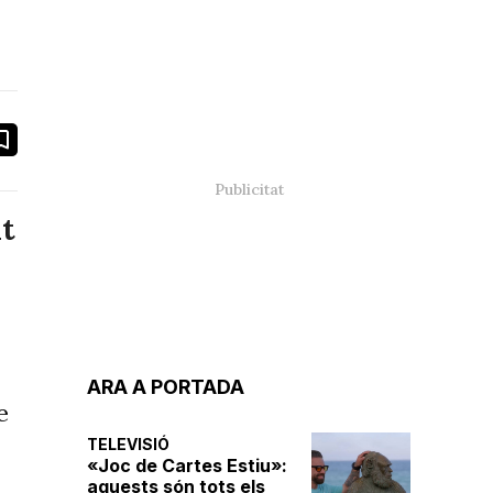
book
ail
nt
ARA A PORTADA
e
TELEVISIÓ
«Joc de Cartes Estiu»:
aquests són tots els