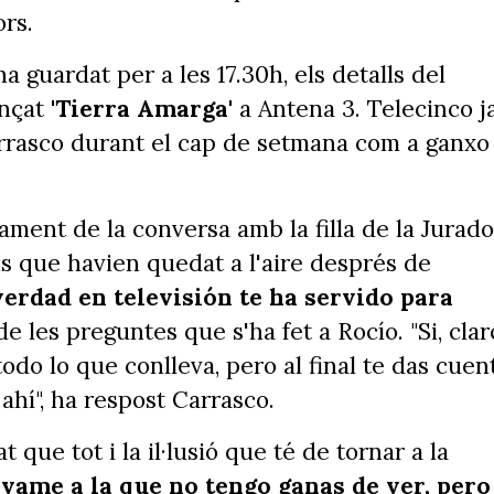
ors.
 ha guardat per a les 17.30h, els detalls del
ençat
'Tierra Amarga'
a Antena 3. Telecinco j
rrasco durant el cap de setmana com a ganxo
ament de la conversa amb la filla de la Jurado
s que havien quedat a l'aire després de
verdad en televisión te ha servido para
de les preguntes que s'ha fet a Rocío. "Si, clar
todo lo que conlleva, pero al final te das cuen
ahí", ha respost Carrasco.
 que tot i la il·lusió que té de tornar a la
lvame a la que no tengo ganas de ver, pero