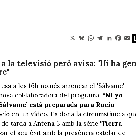
X
Bluesky
WhatsApp
Telegram
LinkedIn
Face
Em
 a la televisió però avisa: "Hi ha ge
re"
resa a les 16h només arrencar el 'Sálvame'
 nova col·laboradora del programa.
“Ni yo
‘Sálvame’ está preparada para Rocío
ocío en un vídeo. Es dona la circumstància qu
a de tarda a Antena 3 amb la sèrie
'Tierra
zar el seu èxit amb la presència estelar de