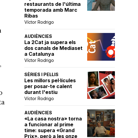
restaurants de l'última
temporada amb Marc
Ribas
Víctor Rodrigo
a
AUDIÈNCIES
La 2Cat ja supera els
dos canals de Mediaset
a Catalunya
Víctor Rodrigo
,
SÈRIES I PEL·LIS
Les millors pel·lícules
per posar-te calent
o
durant l'estiu
Víctor Rodrigo
ta
AUDIÈNCIES
«La casa nostra» torna
a funcionar al prime
time: supera «Grand
Prix», però a les onze