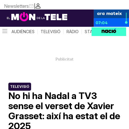
Newsletters
|
ara mateix
07:04
AUDIÈNCIES
TELEVISIÓ
RÀDIO
STAR SYSTEM
QUÈ 
TELEVISIÓ
No hi ha Nadal a TV3
sense el verset de Xavier
Grasset: així ha estat el de
2025