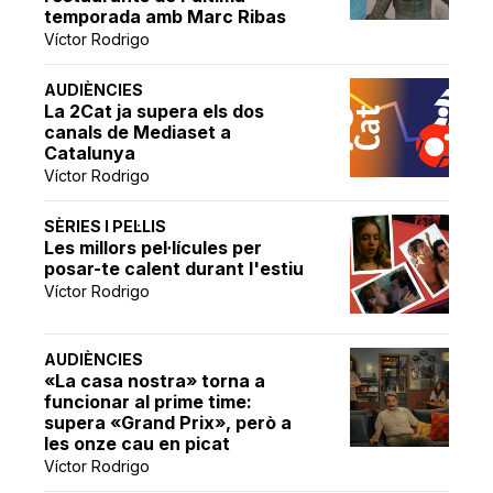
temporada amb Marc Ribas
Víctor Rodrigo
AUDIÈNCIES
La 2Cat ja supera els dos
canals de Mediaset a
Catalunya
Víctor Rodrigo
SÈRIES I PEL·LIS
Les millors pel·lícules per
posar-te calent durant l'estiu
Víctor Rodrigo
AUDIÈNCIES
«La casa nostra» torna a
funcionar al prime time:
supera «Grand Prix», però a
les onze cau en picat
Víctor Rodrigo