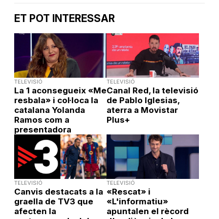
ET POT INTERESSAR
TELEVISIÓ
TELEVISIÓ
La 1 aconsegueix «Me
Canal Red, la televisió
resbala» i col·loca la
de Pablo Iglesias,
catalana Yolanda
aterra a Movistar
Ramos com a
Plus+
presentadora
TELEVISIÓ
TELEVISIÓ
Canvis destacats a la
«Rescat» i
graella de TV3 que
«L'informatiu»
afecten la
apuntalen el rècord