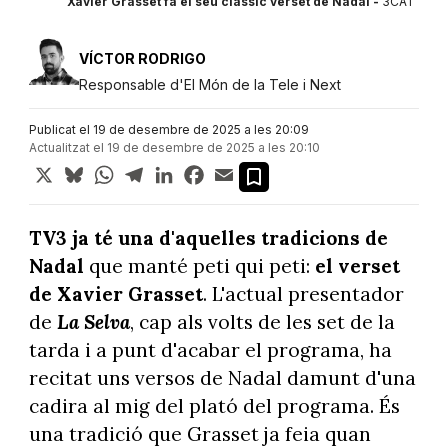
Xavier Grasset fa el seu clàssic verset de Nadal -
3CAT
VÍCTOR RODRIGO
Responsable d'El Món de la Tele i Next
Publicat el 19 de desembre de 2025 a les 20:09
Actualitzat el 19 de desembre de 2025 a les 20:10
X
Bluesky
WhatsApp
Telegram
LinkedIn
Facebook
Email
TV3 ja té una d'aquelles tradicions de
Nadal
que manté peti qui peti:
el verset
de Xavier Grasset
. L'actual presentador
de
La Selva
, cap als volts de les set de la
tarda i a punt d'acabar el programa, ha
recitat uns versos de Nadal damunt d'una
cadira al mig del plató del programa. És
una tradició que Grasset ja feia quan