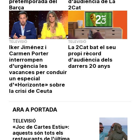
pretemporada del
d'audiència de La
Barça
2Cat
TELEVISIÓ
TELEVISIÓ
Iker Jiménez i
La 2Cat bat el seu
Carmen Porter
propi rècord
interrompen
d'audiència dels
d'urgència les
darrers 20 anys
vacances per conduir
un especial
d'«Horizonte» sobre
la crisi de Ceuta
ARA A PORTADA
TELEVISIÓ
«Joc de Cartes Estiu»:
aquests són tots els
restaurants de l'última