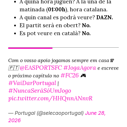
A quina hora juguen? A la una de la
matinada (
01:00h
), hora catalana.
A quin canal es podrà veure?
DAZN.
El partit serà en obert?
No.
Es pot veure en català?
No.
Com o vosso apoio jogamos sempre em casa🧣
@EASPORTSFC
#JogaAgora
🇵🇹
e escreve
#FC26
o próximo capítulo no
🎮
#VaiDarPortugal
|
#NuncaSeráSóUmJogo
pic.twitter.com/HHQnnANnvR
— Portugal (@selecaoportugal)
June 28,
2026