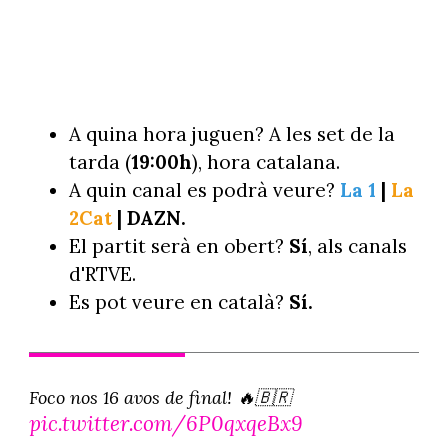
A quina hora juguen? A les set de la
tarda (
19:00h
), hora catalana.
A quin canal es podrà veure?
La 1
|
La
2Cat
| DAZN.
El partit serà en obert?
Sí
, als canals
d'RTVE.
Es pot veure en català?
Sí.
Foco nos 16 avos de final! 🔥🇧🇷
pic.twitter.com/6P0qxqeBx9