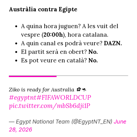
Austràlia contra Egipte
A quina hora juguen? A les vuit del
vespre (
20:00h
), hora catalana.
A quin canal es podrà veure?
DAZN.
El partit serà en obert?
No.
Es pot veure en català?
No.
Ziko is ready for Australia ⚽️🦘
#egyptnt
#FIFAWORLDCUP
pic.twitter.com/mbSb6dji1P
— Egypt National Team (@EgyptNT_EN)
June
28, 2026