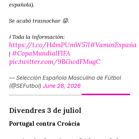
española).
Se acabó trasnochar 😜.
ℹ️ Toda la información:
https://t.co/HdmPUmW57I
#VamosEspaña
#CopaMundialFIFA
|
pic.twitter.com/9BGwdFMugC
— Selección Española Masculina de Fútbol
(@SEFutbol)
June 28, 2026
Divendres 3 de juliol
Portugal contra Croàcia