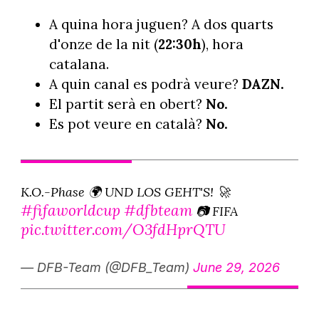
A quina hora juguen? A dos quarts
d'onze de la nit (
22:30h
), hora
catalana.
A quin canal es podrà veure?
DAZN.
El partit serà en obert?
No.
Es pot veure en català?
No.
K.O.-Phase 🌍️ UND LOS GEHT'S! 🚀
#fifaworldcup
#dfbteam
📷️ FIFA
pic.twitter.com/O3fdHprQTU
— DFB-Team (@DFB_Team)
June 29, 2026