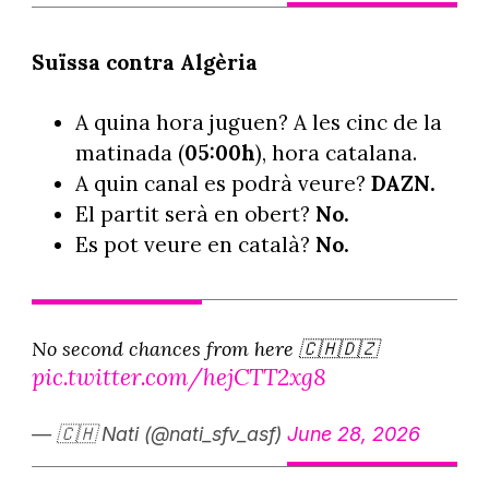
Suïssa contra Algèria
A quina hora juguen? A les cinc de la
matinada (
05:00h
), hora catalana.
A quin canal es podrà veure?
DAZN.
El partit serà en obert?
No.
Es pot veure en català?
No.
No second chances from here 🇨🇭🇩🇿
pic.twitter.com/hejCTT2xg8
— 🇨🇭 Nati (@nati_sfv_asf)
June 28, 2026