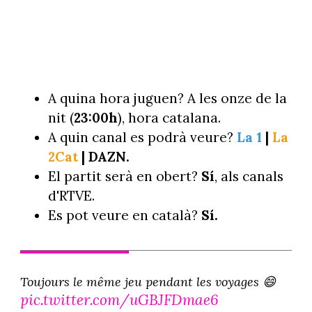
A quina hora juguen? A les onze de la
nit (
23:00h
), hora catalana.
A quin canal es podrà veure?
La 1
|
La
2Cat
| DAZN.
El partit serà en obert?
Sí
, als canals
d'RTVE.
Es pot veure en català?
Sí.
Toujours le même jeu pendant les voyages 😄
pic.twitter.com/uGBJFDmae6