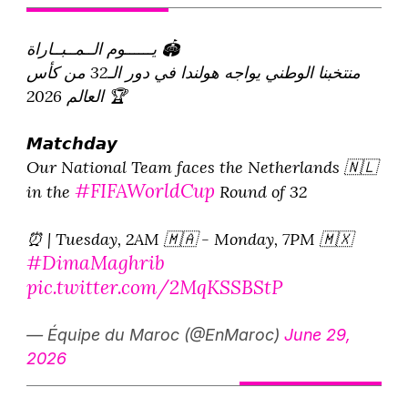
يــــــوم الــمــبــاراة 🏟️
منتخبنا الوطني يواجه هولندا في دور الـ32 من كأس
العالم 2026 🏆
𝙈𝙖𝙩𝙘𝙝𝙙𝙖𝙮
Our National Team faces the Netherlands 🇳🇱
#FIFAWorldCup
in the
Round of 32
⏰ | Tuesday, 2AM 🇲🇦 - Monday, 7PM 🇲🇽
#DimaMaghrib
pic.twitter.com/2MqKSSBStP
— Équipe du Maroc (@EnMaroc)
June 29,
2026