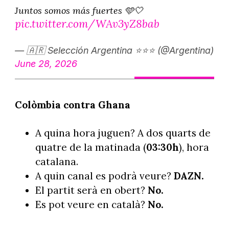
Juntos somos más fuertes 🩵🤍
pic.twitter.com/WAv3yZ8bab
— 🇦🇷 Selección Argentina ⭐⭐⭐ (@Argentina)
June 28, 2026
Colòmbia contra Ghana
A quina hora juguen? A dos quarts de
quatre de la matinada (
03:30h
), hora
catalana.
A quin canal es podrà veure?
DAZN.
El partit serà en obert?
No.
Es pot veure en català?
No.