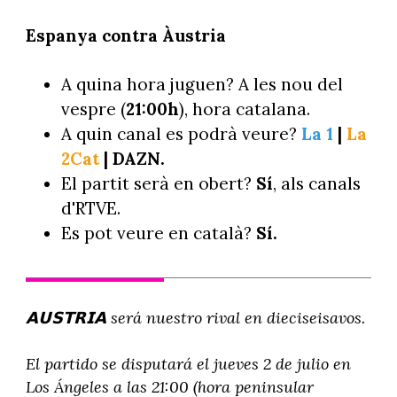
Espanya contra Àustria
A quina hora juguen? A les nou del
vespre (
21:00h
), hora catalana.
A quin canal es podrà veure?
La 1
|
La
2Cat
| DAZN.
El partit serà en obert?
Sí
, als canals
d'RTVE.
Es pot veure en català?
Sí.
𝗔𝗨𝗦𝗧𝗥𝗜𝗔 será nuestro rival en dieciseisavos.
El partido se disputará el jueves 2 de julio en
Los Ángeles a las 21:00 (hora peninsular