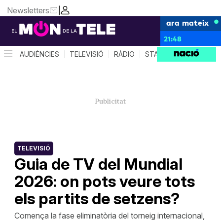
Newsletters
|
ara mateix
21:48
AUDIÈNCIES
TELEVISIÓ
RÀDIO
STAR SYSTEM
QUÈ 
TELEVISIÓ
Guia de TV del Mundial
2026: on pots veure tots
els partits de setzens?
Comença la fase eliminatòria del torneig internacional,