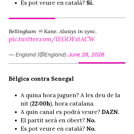
Es pot veure en català?
Sí.
Bellingham ♾️ Kane. Always in sync.
pic.twitter.com/IEGOFxtACW
— England (@England)
June 28, 2026
Bèlgica contra Senegal
A quina hora juguen? A les deu de la
nit (
22:00h
), hora catalana.
A quin canal es podrà veure?
DAZN.
El partit serà en obert?
No.
Es pot veure en català?
No.