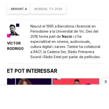
ARXIVAT A
MUNDIAL TV 2026
Nascut el 1995 a Barcelona i llicenciat en
Periodisme a la Universitat de Vic. Des del
2018 forma part de
Nació
i s'ha
especialitzat en cinema, audiovisuals,
VÍCTOR
cultura digital i xarxes. També ha col·laborat
RODRIGO
a RAC1, la Cadena Ser, Ràdio Primavera
Sound i Ràdio Estel per parlar de pel·lícules.
ET POT INTERESSAR
X
TELEVISIÓ
TELEVISIÓ
La 1 aconsegueix «Me
Canal Red, la televisió