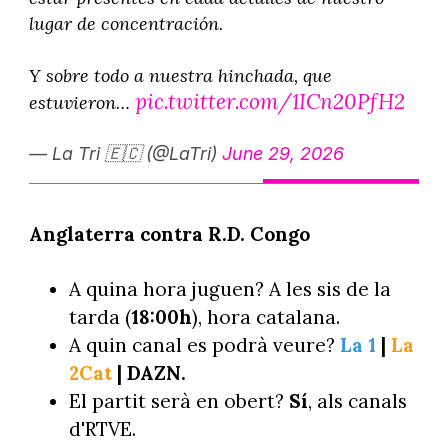
lugar de concentración.
Y sobre todo a nuestra hinchada, que
pic.twitter.com/1ICn20PfH2
estuvieron…
— La Tri 🇪🇨 (@LaTri)
June 29, 2026
Anglaterra contra R.D. Congo
A quina hora juguen? A les sis de la
tarda (
18:00h
), hora catalana.
A quin canal es podrà veure?
La 1
|
La
2Cat
| DAZN.
El partit serà en obert?
Sí
, als canals
d'RTVE.