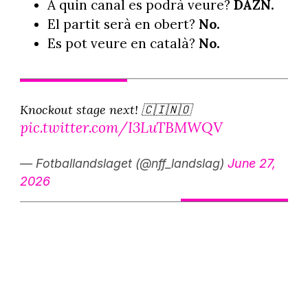
A quin canal es podrà veure?
DAZN.
El partit serà en obert?
No.
Es pot veure en català?
No.
Knockout stage next! 🇨🇮🇳🇴
pic.twitter.com/I3LuTBMWQV
— Fotballandslaget (@nff_landslag)
June 27,
2026