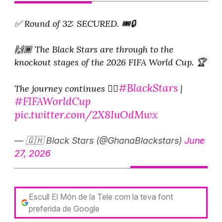
✅ Round of 32: SECURED. 🎟️🔒
🙌🏾 The Black Stars are through to the
knockout stages of the 2026 FIFA World Cup. 🏆
#BlackStars
The journey continues ✊🏾
|
#FIFAWorldCup
pic.twitter.com/2X8IuOdMwx
— 🇬🇭 Black Stars (@GhanaBlackstars)
June
27, 2026
Escull El Món de la Tele com la teva font
preferida de Google