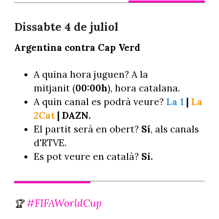
Dissabte 4 de juliol
Argentina contra Cap Verd
A quina hora juguen? A la
mitjanit (
00:00h
), hora catalana.
A quin canal es podrà veure?
La 1
|
La
2Cat
| DAZN.
El partit serà en obert?
Sí
, als canals
d'RTVE.
Es pot veure en català?
Sí.
#FIFAWorldCup
🏆