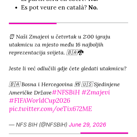
Es pot veure en català?
No.
⏰ Naši Zmajevi u četvrtak u 2:00 igraju
utakmicu za mjesto među 16 najboljih
reprezentacija svijeta. 🇧🇦🐉
Jeste li već odlučili gdje ćete gledati utakmicu?
🇧🇦 Bosna i Hercegovina 🆚 🇺🇸 Sjedinjene
#NFSBiH
#Zmajevi
Američke Države
#FIFAWorldCup2026
pic.twitter.com/oeTix672ME
— NFS BIH (@NFSBiH)
June 29, 2026