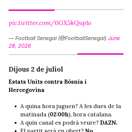
pic.twitter.com/0GX5kQup1o
— Football Senegal (@FootballSenegal)
June
28, 2026
Dijous 2 de juliol
Estats Units contra Bòsnia i
Hercegovina
A quina hora juguen? A les dues de la
matinada (
02:00h
), hora catalana.
A quin canal es podrà veure?
DAZN.
El partit serà en obert?
No.