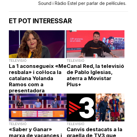
Sound i Ràdio Estel per parlar de pel·lícules.
ET POT INTERESSAR
TELEVISIÓ
TELEVISIÓ
La 1 aconsegueix «Me
Canal Red, la televisió
resbala» i col·loca la
de Pablo Iglesias,
catalana Yolanda
aterra a Movistar
Ramos com a
Plus+
presentadora
TELEVISIÓ
TELEVISIÓ
«Saber y Ganar»
Canvis destacats a la
marxa de vacances i
graella de TV3 que