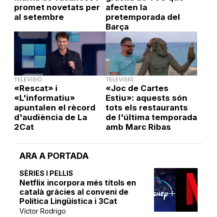
promet novetats per
afecten la
al setembre
pretemporada del
Barça
TELEVISIÓ
TELEVISIÓ
«Rescat» i
«Joc de Cartes
«L'informatiu»
Estiu»: aquests són
apuntalen el rècord
tots els restaurants
d'audiència de La
de l'última temporada
2Cat
amb Marc Ribas
ARA A PORTADA
SÈRIES I PEL·LIS
Netflix incorpora més títols en
català gràcies al conveni de
Política Lingüística i 3Cat
Víctor Rodrigo