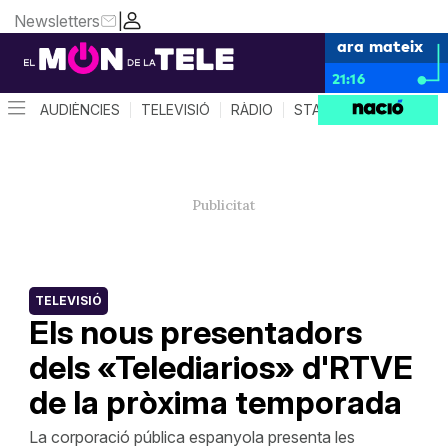
Newsletters
|
ara mateix
21:16
AUDIÈNCIES
TELEVISIÓ
RÀDIO
STAR SYSTEM
QUÈ 
TELEVISIÓ
Els nous presentadors
dels «Telediarios» d'RTVE
de la pròxima temporada
La corporació pública espanyola presenta les