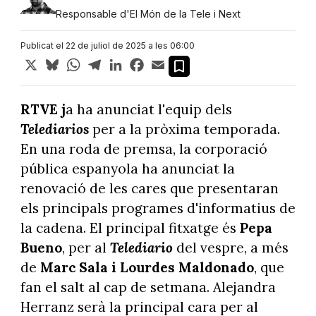
Responsable d'El Món de la Tele i Next
Publicat el 22 de juliol de 2025 a les 06:00
X
Bluesky
WhatsApp
Telegram
LinkedIn
Facebook
Email
RTVE j
a ha anunciat l'equip dels
Telediarios
per a la pròxima temporada.
En una roda de premsa, la corporació
pública espanyola ha anunciat la
renovació de les cares que presentaran
els principals programes d'informatius de
la cadena. El principal fitxatge és
Pepa
Bueno
, per al
Telediario
del vespre, a més
de
Marc Sala i Lourdes Maldonado
, que
fan el salt al cap de setmana. Alejandra
Herranz serà la principal cara per al