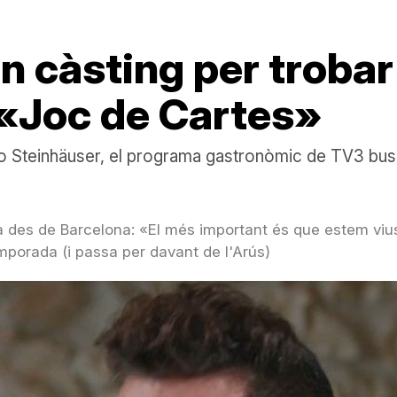
un càsting per troba
 «Joc de Cartes»
 Steinhäuser, el programa gastronòmic de TV3 busc
rça des de Barcelona: «El més important és que estem viu
mporada (i passa per davant de l'Arús)