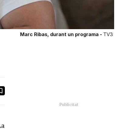
Marc Ribas, durant un programa -
TV3
book
ail
La