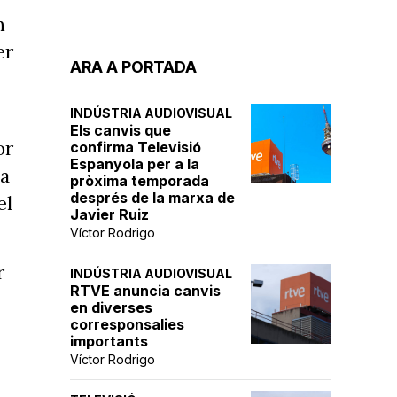
n
er
ARA A PORTADA
INDÚSTRIA AUDIOVISUAL
Els canvis que
or
confirma Televisió
Espanyola per a la
ha
pròxima temporada
després de la marxa de
el
Javier Ruiz
Víctor Rodrigo
r
INDÚSTRIA AUDIOVISUAL
RTVE anuncia canvis
en diverses
corresponsalies
importants
Víctor Rodrigo