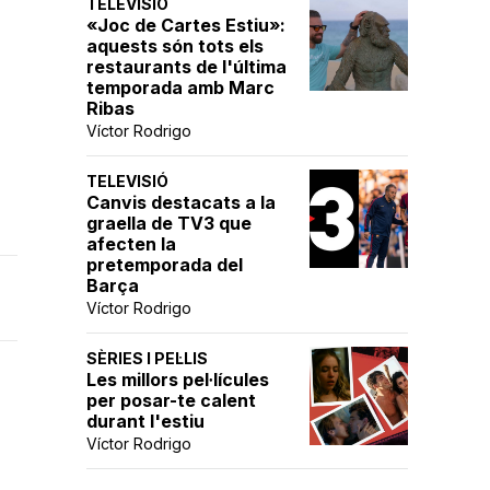
TELEVISIÓ
«Joc de Cartes Estiu»:
aquests són tots els
restaurants de l'última
temporada amb Marc
Ribas
Víctor Rodrigo
TELEVISIÓ
Canvis destacats a la
graella de TV3 que
afecten la
pretemporada del
Barça
Víctor Rodrigo
SÈRIES I PEL·LIS
Les millors pel·lícules
per posar-te calent
durant l'estiu
Víctor Rodrigo