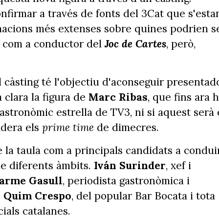
nfirmar a través de fonts del 3Cat que s'esta
rmacions més extenses sobre quines podrien s
se com a conductor del
Joc de Cartes
, però,
l càsting té l'objectiu d'aconseguir presentad
clara la figura de
Marc Ribas
, que fins ara 
astronòmic estrella de TV3, ni si aquest serà 
idera els
prime time
de dimecres.
la taula com a principals candidats a condui
e diferents àmbits.
Iván Surinder
, xef i
arme Gasull
, periodista gastronòmica i
;
Quim Crespo
, del popular Bar Bocata i tota
ials catalanes.