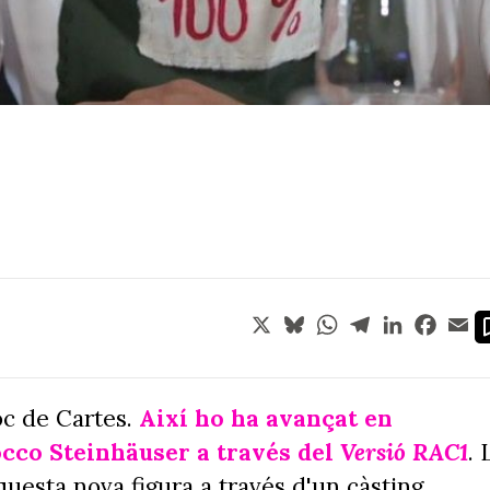
X
Bluesky
WhatsApp
Telegram
LinkedIn
Face
Em
oc de Cartes.
Així ho ha avançat en
occo Steinhäuser a través del
Versió RAC1
. 
uesta nova figura a través d'un càsting.