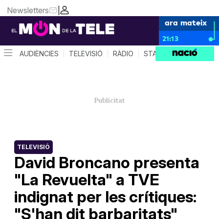
Newsletters
|
ara mateix
21:13
AUDIÈNCIES
TELEVISIÓ
RÀDIO
STAR SYSTEM
QUÈ 
TELEVISIÓ
David Broncano presenta
"La Revuelta" a TVE
indignat per les crítiques:
"S'han dit barbaritats"