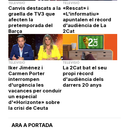
TELEVISIÓ
TELEVISIÓ
Canvis destacats a la
«Rescat» i
graella de TV3 que
«L'informatiu»
afecten la
apuntalen el rècord
pretemporada del
d'audiència de La
Barça
2Cat
TELEVISIÓ
TELEVISIÓ
Iker Jiménez i
La 2Cat bat el seu
Carmen Porter
propi rècord
interrompen
d'audiència dels
d'urgència les
darrers 20 anys
vacances per conduir
un especial
d'«Horizonte» sobre
la crisi de Ceuta
ARA A PORTADA