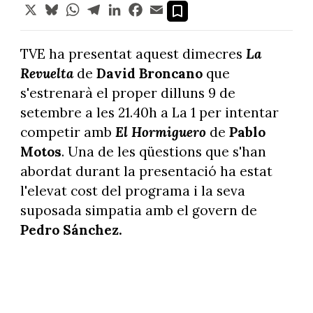
X
Bluesky
WhatsApp
Telegram
LinkedIn
Facebook
Email
TVE ha presentat aquest dimecres
La
Revuelta
de
David Broncano
que
s'estrenarà el proper dilluns 9 de
setembre a les 21.40h a La 1 per intentar
competir amb
El Hormiguero
de
Pablo
Motos
. Una de les qüestions que s'han
abordat durant la presentació ha estat
l'elevat cost del programa i la seva
suposada simpatia amb el govern de
Pedro Sánchez.