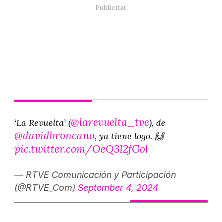
@larevuelta_tve
‘La Revuelta’ (
), de
@davidbroncano
, ya tiene logo. 🙌
pic.twitter.com/OeQ3I2fGol
— RTVE Comunicación y Participación
(@RTVE_Com)
September 4, 2024