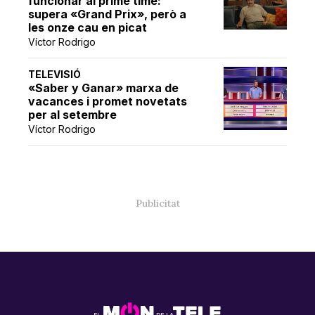
funcionar al prime time:
supera «Grand Prix», però a
les onze cau en picat
Víctor Rodrigo
TELEVISIÓ
«Saber y Ganar» marxa de
vacances i promet novetats
per al setembre
Víctor Rodrigo