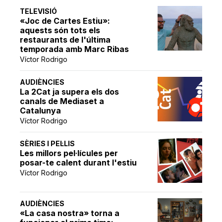
TELEVISIÓ
«Joc de Cartes Estiu»:
aquests són tots els
restaurants de l'última
temporada amb Marc Ribas
Víctor Rodrigo
AUDIÈNCIES
La 2Cat ja supera els dos
canals de Mediaset a
Catalunya
Víctor Rodrigo
SÈRIES I PEL·LIS
Les millors pel·lícules per
posar-te calent durant l'estiu
Víctor Rodrigo
AUDIÈNCIES
«La casa nostra» torna a