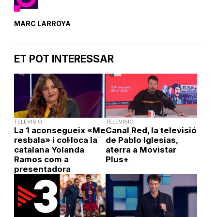
MARC LARROYA
ET POT INTERESSAR
TELEVISIÓ
TELEVISIÓ
La 1 aconsegueix «Me
Canal Red, la televisió
resbala» i col·loca la
de Pablo Iglesias,
catalana Yolanda
aterra a Movistar
Ramos com a
Plus+
presentadora