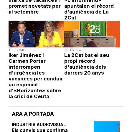
marxa de vacances i
«L'informatiu»
promet novetats per
apuntalen el rècord
al setembre
d'audiència de La
2Cat
TELEVISIÓ
TELEVISIÓ
Iker Jiménez i
La 2Cat bat el seu
Carmen Porter
propi rècord
interrompen
d'audiència dels
d'urgència les
darrers 20 anys
vacances per conduir
un especial
d'«Horizonte» sobre
la crisi de Ceuta
ARA A PORTADA
INDÚSTRIA AUDIOVISUAL
Els canvis que confirma