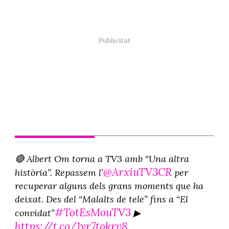
🔴 Albert Om torna a TV3 amb “Una altra
@ArxiuTV3CR
història”. Repassem l’
per
recuperar alguns dels grans moments que ha
deixat. Des del “Malalts de tele” fins a “El
#TotEsMouTV3
convidat”
▶
https://t.co/1yr7tokrv8