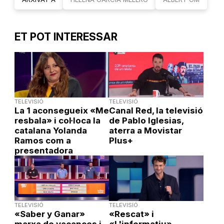
ET POT INTERESSAR
TELEVISIÓ
TELEVISIÓ
La 1 aconsegueix «Me
Canal Red, la televisió
resbala» i col·loca la
de Pablo Iglesias,
catalana Yolanda
aterra a Movistar
Ramos com a
Plus+
presentadora
TELEVISIÓ
TELEVISIÓ
«Saber y Ganar»
«Rescat» i