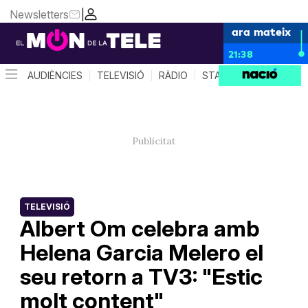
Newsletters
|
ara mateix
21:38
AUDIÈNCIES
TELEVISIÓ
RÀDIO
STAR SYSTEM
QUÈ 
TELEVISIÓ
Albert Om celebra amb
Helena Garcia Melero el
seu retorn a TV3: "Estic
molt content"