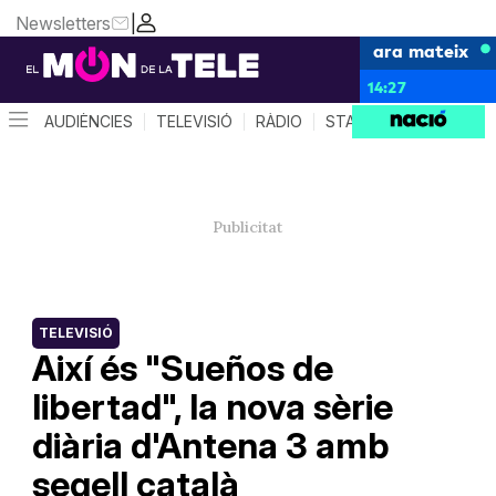
Newsletters
|
ara mateix
14:27
AUDIÈNCIES
TELEVISIÓ
RÀDIO
STAR SYSTEM
QUÈ 
TELEVISIÓ
Així és "Sueños de
libertad", la nova sèrie
diària d'Antena 3 amb
segell català