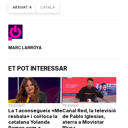
ARXIVAT A
CATALÀ
MARC LARROYA
ET POT INTERESSAR
TELEVISIÓ
TELEVISIÓ
La 1 aconsegueix «Me
Canal Red, la televisió
resbala» i col·loca la
de Pablo Iglesias,
catalana Yolanda
aterra a Movistar
Ramos com a
Plus+