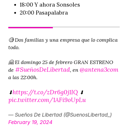
18:00 Y ahora Sonsoles
20:00 Pasapalabra
🧐 Dos familias y una empresa que lo complica
todo.
🤗 El domingo 25 de febrero GRAN ESTRENO
#SueñosDeLibertad
@antena3com
de
, en
a las 22:00h.
https://t.co/zDr6g0j1IQ
⬇
⬇
pic.twitter.com/1AFi9oUpLu
— Sueños De Libertad (@SuenosLibertad_)
February 19, 2024