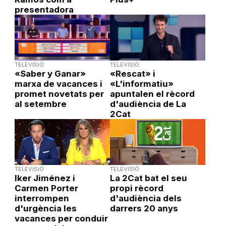
presentadora
TELEVISIÓ
TELEVISIÓ
«Saber y Ganar»
«Rescat» i
marxa de vacances i
«L'informatiu»
promet novetats per
apuntalen el rècord
al setembre
d'audiència de La
2Cat
TELEVISIÓ
TELEVISIÓ
Iker Jiménez i
La 2Cat bat el seu
Carmen Porter
propi rècord
interrompen
d'audiència dels
d'urgència les
darrers 20 anys
vacances per conduir