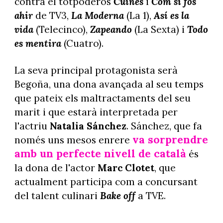
contra el totpoderós
Cuines
i
Com si fos
ahir
de TV3,
La Moderna
(La 1),
Así es la
vida
(Telecinco),
Zapeando
(La Sexta) i
Todo
es mentira
(Cuatro).
La seva principal protagonista serà
Begoña, una dona avançada al seu temps
que pateix els maltractaments del seu
marit i que estarà interpretada per
l'actriu
Natalia Sánchez
. Sánchez, que fa
va sorprendre
només uns mesos enrere
amb un perfecte nivell de català
és
la dona de l'actor
Marc Clotet
, que
actualment participa com a concursant
del talent culinari
Bake off
a TVE.