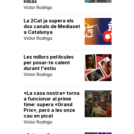
Ribas
Víctor Rodrigo
La 2Cat ja supera els
dos canals de Mediaset
a Catalunya
Víctor Rodrigo
Les millors pel·lícules
per posar-te calent
durant l'estiu
Víctor Rodrigo
«La casa nostra» torna
a funcionar al prime
time: supera «Grand
Prix», però a les onze
cau en picat
Víctor Rodrigo