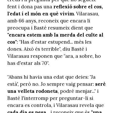
fent i dona pas una
reflexió sobre el cos,
l'edat i el món en què vivim
. Vilarasau,
amb 66 anys, reconeix que encara li
preocupa i Basté resumeix dient que
"encara
estem amb la merda del culte al
cos"
: "Has d'estar estupend... més les
dones. Això és terrible", diu Basté i
Vilarasau responen que "ara, a sobre, ho
has d'estar als 70".
"Abans hi havia una edat que deies: 'Ja
està', però no. Jo sempre vaig pensar:
seré
una velleta rodoneta
, podré menjar..." i
Basté l'interromp per preguntar-li si
encara es controla, i Vilarasau revela que
cada dia es pesa
... i reconeix que és
"una