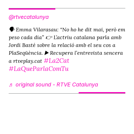
@rtvecatalunya
🗣️ Emma Vilarasau: “No ho he dit mai, però em
peso cada dia” 👉 L’actriu catalana parla amb
Jordi Basté sobre la relació amb el seu cos a
PlaSeqüència. ▶️ Recupera l’entrevista sencera
#La2Cat
a rtveplay.cat
#LaQueParlaComTu
♬ original sound - RTVE Catalunya