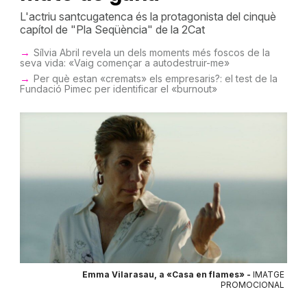
L'actriu santcugatenca és la protagonista del cinquè
capítol de "Pla Seqüència" de la 2Cat
Sílvia Abril revela un dels moments més foscos de la
seva vida: «Vaig començar a autodestruir-me»
Per què estan «cremats» els empresaris?: el test de la
Fundació Pimec per identificar el «burnout»
Emma Vilarasau, a «Casa en flames» -
IMATGE
PROMOCIONAL