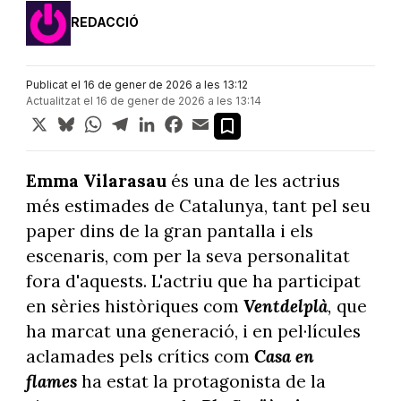
REDACCIÓ
Publicat el 16 de gener de 2026 a les 13:12
Actualitzat el 16 de gener de 2026 a les 13:14
X
Bluesky
WhatsApp
Telegram
LinkedIn
Facebook
Email
Emma Vilarasau
és una de les actrius
més estimades de Catalunya, tant pel seu
paper dins de la gran pantalla i els
escenaris, com per la seva personalitat
fora d'aquests. L'actriu que ha participat
en sèries històriques com
Ventdelplà
,
que
ha marcat una generació, i en pel·lícules
aclamades pels crítics com
Casa en
flames
ha estat la protagonista de la