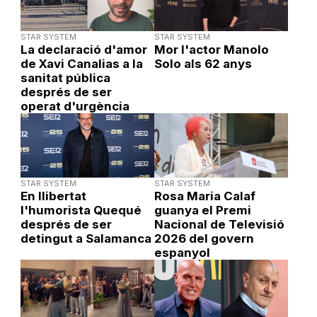
STAR SYSTEM
STAR SYSTEM
La declaració d'amor
Mor l'actor Manolo
de Xavi Canalias a la
Solo als 62 anys
sanitat pública
després de ser
operat d'urgència
STAR SYSTEM
STAR SYSTEM
En llibertat
Rosa Maria Calaf
l'humorista Quequé
guanya el Premi
després de ser
Nacional de Televisió
detingut a Salamanca
2026 del govern
espanyol