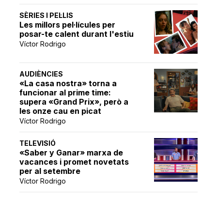
SÈRIES I PEL·LIS
Les millors pel·lícules per
posar-te calent durant l'estiu
Víctor Rodrigo
AUDIÈNCIES
«La casa nostra» torna a
funcionar al prime time:
supera «Grand Prix», però a
les onze cau en picat
Víctor Rodrigo
TELEVISIÓ
«Saber y Ganar» marxa de
vacances i promet novetats
per al setembre
Víctor Rodrigo