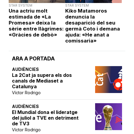
STAR SYSTEM
STAR SYSTEM
Una actriu molt
Kiko Matamoros
estimada de «La
denuncia la
Promesa» deixa la
desaparició del seu
sèrie entre llàgrimes:
germà Coto i demana
«Gràcies de debò»
ajuda: «He anat a
comissaria»
ARA A PORTADA
AUDIÈNCIES
La 2Cat ja supera els dos
canals de Mediaset a
Catalunya
Víctor Rodrigo
AUDIÈNCIES
El Mundial dona el lideratge
del juliol a TVE en detriment
de TV3
Víctor Rodrigo