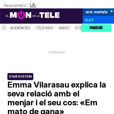
Newsletters
|
ara mateix
15:57
AUDIÈNCIES
TELEVISIÓ
RÀDIO
STAR SYSTEM
QUÈ 
STAR SYSTEM
Emma Vilarasau explica la
seva relació amb el
menjar i el seu cos: «Em
mato de gana»