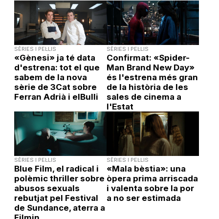
SÈRIES I PEL·LIS
SÈRIES I PEL·LIS
«Gènesi» ja té data
Confirmat: «Spider-
d'estrena: tot el que
Man Brand New Day»
sabem de la nova
és l'estrena més gran
sèrie de 3Cat sobre
de la història de les
Ferran Adrià i elBulli
sales de cinema a
l'Estat
SÈRIES I PEL·LIS
SÈRIES I PEL·LIS
Blue Film, el radical i
«Mala bèstia»: una
polèmic thriller sobre
òpera prima arriscada
abusos sexuals
i valenta sobre la por
rebutjat pel Festival
a no ser estimada
de Sundance, aterra a
Filmin