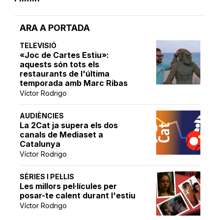
ARA A PORTADA
TELEVISIÓ
«Joc de Cartes Estiu»:
aquests són tots els
restaurants de l'última
temporada amb Marc Ribas
Víctor Rodrigo
AUDIÈNCIES
La 2Cat ja supera els dos
canals de Mediaset a
Catalunya
Víctor Rodrigo
SÈRIES I PEL·LIS
Les millors pel·lícules per
posar-te calent durant l'estiu
Víctor Rodrigo