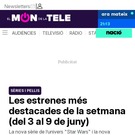
Newsletters
|
ara mateix
21:13
AUDIÈNCIES
TELEVISIÓ
RÀDIO
STAR SYSTEM
QUÈ 
SÈRIES I PEL·LIS
Les estrenes més
destacades de la setmana
(del 3 al 9 de juny)
La nova sèrie de l’univers "Star Wars" i la nova