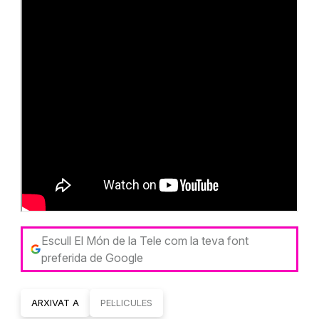
Escull El Món de la Tele com la teva font
preferida de Google
ARXIVAT A
PEL·LICULES