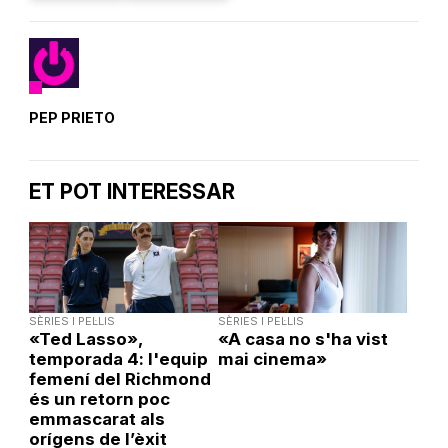
PEP PRIETO
ET POT INTERESSAR
SÈRIES I PEL·LIS
SÈRIES I PEL·LIS
«Ted Lasso»,
«A casa no s'ha vist
temporada 4: l'equip
mai cinema»
femení del Richmond
és un retorn poc
emmascarat als
orígens de l’èxit